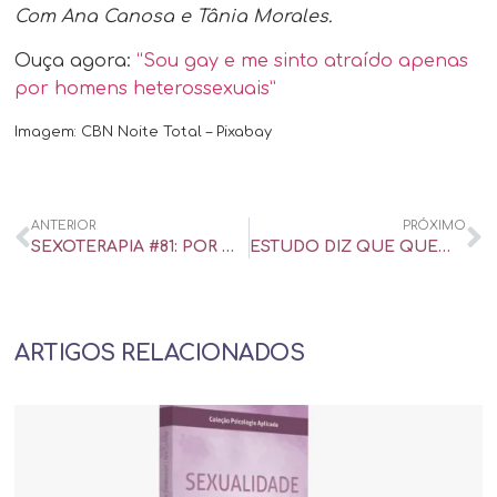
Com Ana Canosa e Tânia Morales.
Ouça agora:
“Sou gay e me sinto atraído apenas
por homens heterossexuais”
Imagem: CBN Noite Total – Pixabay
ANTERIOR
PRÓXIMO
SEXOTERAPIA #81: POR QUE ALGUNS HOMENS BROCHAM AO USAR CAMISINHA?
ESTUDO DIZ QUE QUEM TEM MAIOR FREQUÊNCIA SEXUAL É MAIS RESISTENTE À COVID – UOL UNIVERSA
ARTIGOS RELACIONADOS