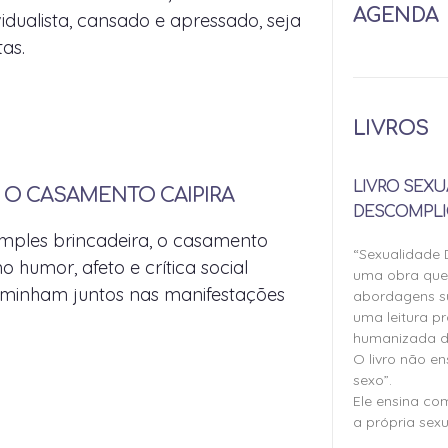
AGENDA
idualista, cansado e apressado, seja
as.
LIVROS
LIVRO SEXU
E O CASAMENTO CAIPIRA
DESCOMPLI
mples brincadeira, o casamento
“Sexualidade
 humor, afeto e crítica social
uma obra qu
minham juntos nas manifestações
abordagens su
uma leitura pr
humanizada d
O livro não e
sexo”.
Ele ensina co
a própria sexu