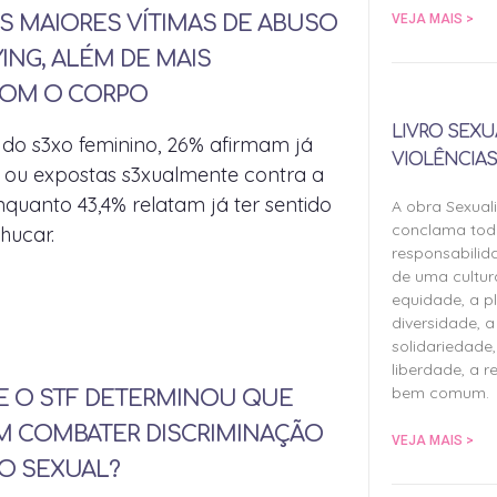
VEJA MAIS >
S MAIORES VÍTIMAS DE ABUSO
ING, ALÉM DE MAIS
 COM O CORPO
LIVRO SEXU
 do s3xo feminino, 26% afirmam já
VIOLÊNCIAS
 ou expostas s3xualmente contra a
nquanto 43,4% relatam já ter sentido
A obra Sexual
conclama tod
hucar.
responsabilid
de uma cultu
equidade, a pl
diversidade, a 
solidariedade,
liberdade, a r
bem comum.
E O STF DETERMINOU QUE
M COMBATER DISCRIMINAÇÃO
VEJA MAIS >
O SEXUAL?