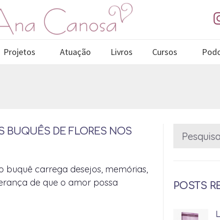
Projetos
Atuação
Livros
Cursos
Podc
S BUQUÊS DE FLORES NOS
, o buquê carrega desejos, memórias,
erança de que o amor possa
POSTS R