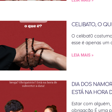
LEIA MAIS »
CELIBATO, O QU
O celibat0 costuma 
esse é apenas um d
LEIA MAIS »
DIA DOS NAMOR
ESTÁ NA HORA D
Estar com alguém,
obrigação É uma po