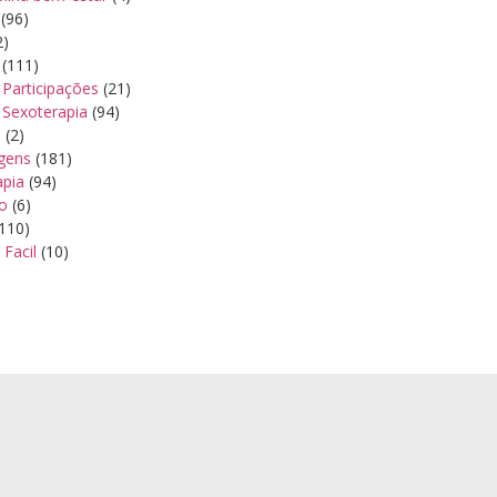
(96)
2)
(111)
Participações
(21)
 Sexoterapia
(94)
s
(2)
gens
(181)
apia
(94)
ão
(6)
110)
 Facil
(10)