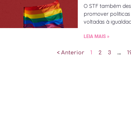
O STF também dest
promover políticas
voltadas à igualda
LEIA MAIS »
< Anterior
1
2
3
…
1