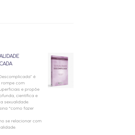
ALIDADE
CADA
 Descomplicada” é
e rompe com
perficiais e propõe
ofunda, científica e
a sexualidade.
nsina “como fazer
mo se relacionar com
alidade.