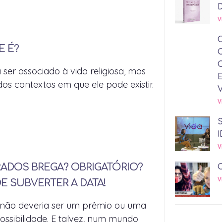
V
E É?
ser associado à vida religiosa, mas
os contextos em que ele pode existir.
V
I
V
ADOS BREGA? OBRIGATÓRIO?
V
E SUBVERTER A DATA!
 não deveria ser um prêmio ou uma
ssibilidade. E talvez, num mundo