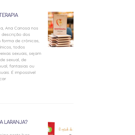
TERAPIA
ia, Ana Canosa nos
 descrição dos
 forma de crônicas,
ínicos, todos
eixas sexuais, sejam
de sexual, de
ual, fantasias ou
uais. É impossível
icar
A LARANJA?
úne neste livro