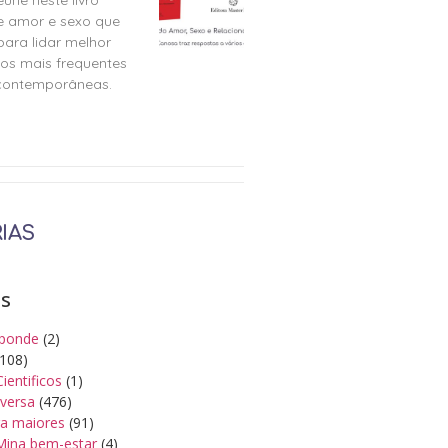
e amor e sexo que
para lidar melhor
tos mais frequentes
 contemporâneas.
IAS
as
ponde
(2)
108)
Cientificos
(1)
iversa
(476)
a maiores
(91)
Mina bem-estar
(4)