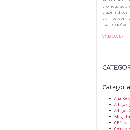
crônicas sobr
trazem dicas 
com os confli
nas relações
VEJA MAIS >
CATEGOR
Categori
Ana Res
Artigos
(
Artigos 
Blog Un
CBN par
Coluna 