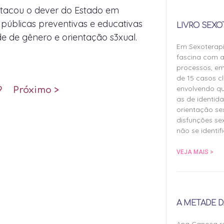
acou o dever do Estado em
 públicas preventivas e educativas
LIVRO SEXO
de de gênero e orientação s3xual.
Em Sexoterap
fascina com a
processos, em
de 15 casos cl
envolvendo qu
9
Próximo >
as de identida
orientação sex
disfunções sex
não se identif
VEJA MAIS >
A METADE D
Ana Canosa re