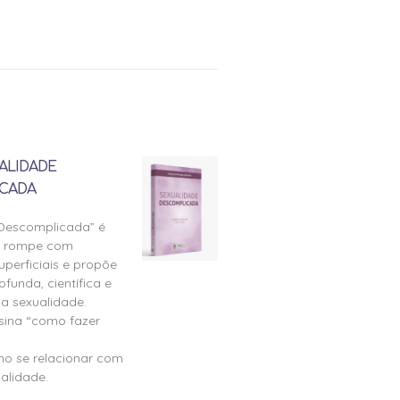
ALIDADE
CADA
 Descomplicada” é
e rompe com
perficiais e propõe
ofunda, científica e
a sexualidade.
nsina “como fazer
mo se relacionar com
alidade.