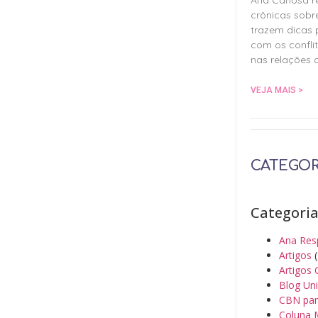
crônicas sobr
trazem dicas 
com os confli
nas relações
VEJA MAIS >
CATEGOR
Categori
Ana Res
Artigos
(
Artigos 
Blog Un
CBN par
Coluna 