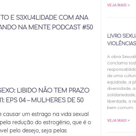
VEJA MAIS >
TO E S3XU4LIDADE COM ANA
ANDO NA MENTE PODCAST #50
LIVRO SEXU
VIOLÊNCIAS
A obra Sexual
conclama tod
responsabilid
de uma cultu
equidade, a pl
diversidade, a 
EXO: LIBIDO NÃO TEM PRAZO
solidariedade,
11: EPS 04 – MULHERES DE 50
liberdade, a r
bem comum.
causar um estrago na vida sexual
VEJA MAIS >
 pela redução do estrogênio, que é o
el pelo desejo, seja pelas