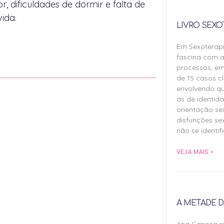
 dificuldades de dormir e falta de
ida.
LIVRO SEXO
Em Sexoterap
fascina com a
processos, em
de 15 casos cl
envolvendo qu
as de identida
orientação sex
disfunções sex
não se identif
VEJA MAIS >
A METADE D
Ana Canosa re