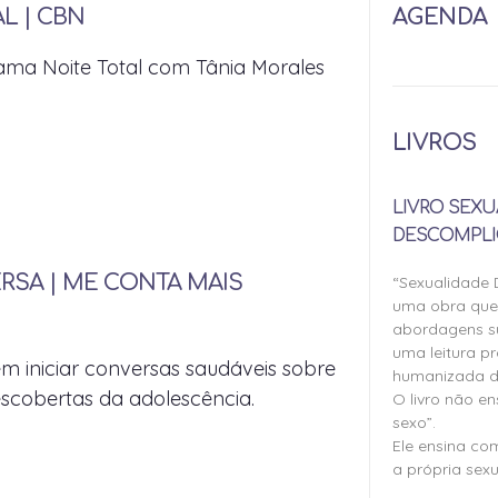
AGENDA
L | CBN
rama Noite Total com Tânia Morales
LIVROS
LIVRO SEXU
DESCOMPLI
SA | ME CONTA MAIS
“Sexualidade
uma obra qu
abordagens su
uma leitura pr
 iniciar conversas saudáveis sobre
humanizada d
escobertas da adolescência.
O livro não e
sexo”.
Ele ensina co
a própria sexu