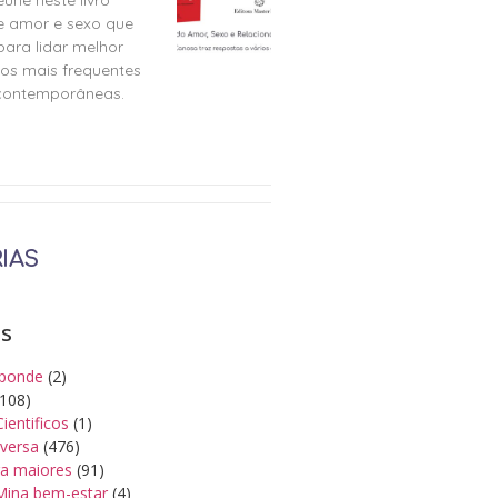
e amor e sexo que
para lidar melhor
tos mais frequentes
 contemporâneas.
IAS
as
ponde
(2)
108)
Cientificos
(1)
iversa
(476)
a maiores
(91)
Mina bem-estar
(4)