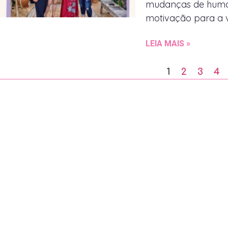
mudanças de humor,
motivação para a v
LEIA MAIS »
1
2
3
4