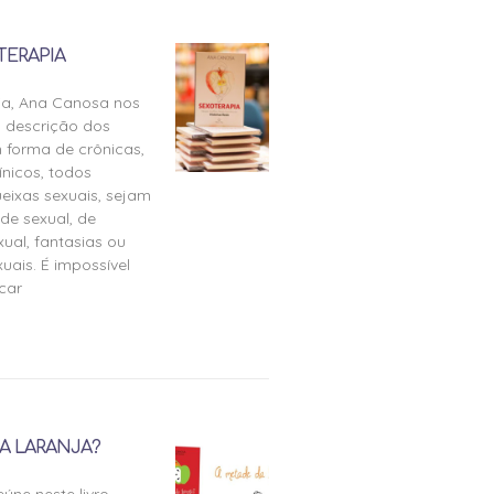
TERAPIA
ia, Ana Canosa nos
 descrição dos
 forma de crônicas,
ínicos, todos
eixas sexuais, sejam
de sexual, de
ual, fantasias ou
uais. É impossível
icar
A LARANJA?
úne neste livro