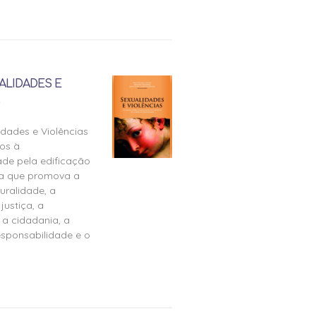
ALIDADES E
idades e Violências
os à
ade pela edificação
ra que promova a
uralidade, a
justiça, a
 a cidadania, a
esponsabilidade e o