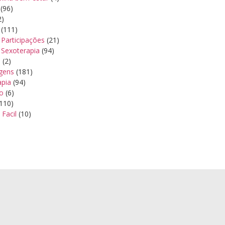
(96)
2)
(111)
Participações
(21)
 Sexoterapia
(94)
s
(2)
gens
(181)
apia
(94)
ão
(6)
110)
 Facil
(10)