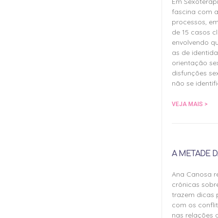
Em Sexoterap
fascina com a
processos, em
de 15 casos cl
envolvendo qu
as de identida
orientação sex
disfunções sex
não se identif
VEJA MAIS >
A METADE D
Ana Canosa re
crônicas sobr
trazem dicas 
com os confli
nas relações