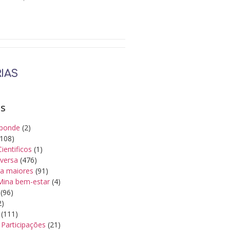
IAS
as
ponde
(2)
108)
Cientificos
(1)
iversa
(476)
a maiores
(91)
Mina bem-estar
(4)
(96)
2)
(111)
Participações
(21)