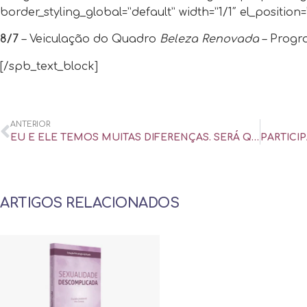
border_styling_global=”default” width=”1/1″ el_position=”f
8/7
–
Veiculação do Quadro
Beleza Renovada
– Progr
[/spb_text_block]
ANTERIOR
EU E ELE TEMOS MUITAS DIFERENÇAS. SERÁ QUE DÁ CERTO? – DAQUIDALI
ARTIGOS RELACIONADOS