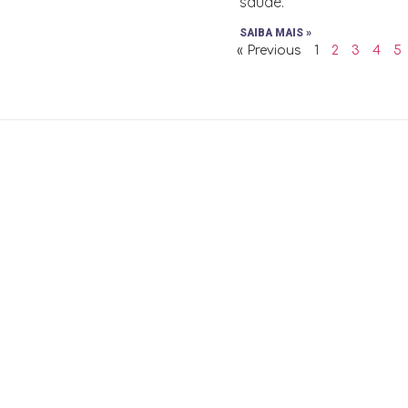
saúde.
SAIBA MAIS »
« Previous
1
2
3
4
5