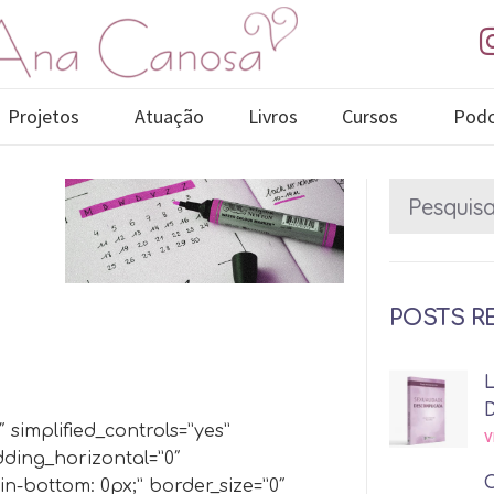
Projetos
Atuação
Livros
Cursos
Podc
POSTS R
simplified_controls=”yes”
V
ding_horizontal=”0″
n-bottom: 0px;” border_size=”0″