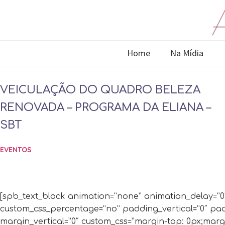
Home
Na Mídia
VEICULAÇÃO DO QUADRO BELEZA
RENOVADA – PROGRAMA DA ELIANA –
SBT
EVENTOS
[spb_text_block animation=”none” animation_delay=”0″ 
custom_css_percentage=”no” padding_vertical=”0″ pad
margin_vertical=”0″ custom_css=”margin-top: 0px;margi