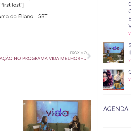
irst last”]
ama da Eliana – SBT
V
I
PRÓXIMO
PARTICIPAÇÃO NO PROGRAMA VIDA MELHOR – REDE VIDA DE TELEVISÃO
V
V
AGENDA