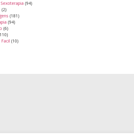
 Sexoterapia
(94)
s
(2)
gens
(181)
apia
(94)
ão
(6)
110)
 Facil
(10)