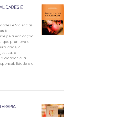
ALIDADES E
idades e Violências
os à
ade pela edificação
ra que promova a
uralidade, a
justiça, a
 a cidadania, a
esponsabilidade e o
TERAPIA