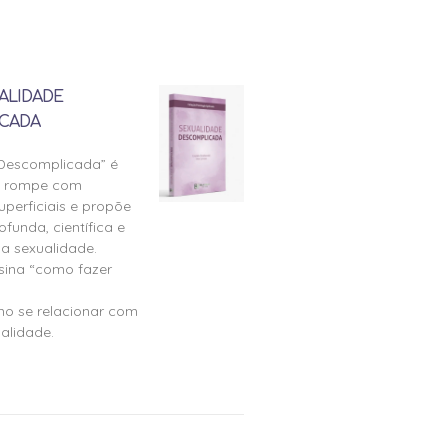
ALIDADE
CADA
 Descomplicada” é
e rompe com
perficiais e propõe
ofunda, científica e
a sexualidade.
nsina “como fazer
mo se relacionar com
alidade.