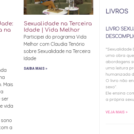
LIVROS
dade:
Sexualidade na Terceira
LIVRO SEXU
a na
Idade | Vida Melhor
DESCOMPLI
Participei do programa Vida
Melhor com Claudia Tenório
“Sexualidade
sobre Sexualidade na Terceira
uma obra qu
Idade
abordagens su
uma leitura pr
SAIBA MAIS »
inda
humanizada d
uma
O livro não e
o. Mais
sexo”.
ra
Ele ensina co
 ser
a própria sexu
de vida
VEJA MAIS >
, sono
 com a