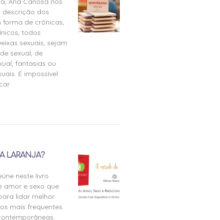
ia, Ana Canosa nos
 descrição dos
 forma de crônicas,
ínicos, todos
eixas sexuais, sejam
de sexual, de
ual, fantasias ou
uais. É impossível
icar
A LARANJA?
úne neste livro
e amor e sexo que
para lidar melhor
tos mais frequentes
 contemporâneas.