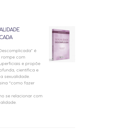
ALIDADE
CADA
 Descomplicada” é
e rompe com
perficiais e propõe
ofunda, científica e
a sexualidade.
nsina “como fazer
mo se relacionar com
alidade.