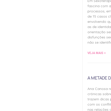
Em Sexoterap
fascina com a
processos, em
de 15 casos cl
envolvendo qu
as de identida
orientação sex
disfunções sex
não se identif
VEJA MAIS >
A METADE D
Ana Canosa re
crônicas sobr
trazem dicas 
com os confli
nas relações