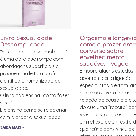
Livro Sexualidade
Orgasmo e longevi
Descomplicada
como o prazer entr
conversa sobre
“Sexualidade Descomplicada”
envelhecimento
é uma obra que rompe com
saudável | Vogue
abordagens superficiais e
Embora alguns estudos
propõe uma leitura profunda,
apontem certa ligação,
científica e humanizada da
especialistas alertam: a
sexualidade.
não é possível afirmar 
O livro não ensina “como fazer
relação de causa e efeit
sexo”.
do que uma “receita” pa
Ele ensina como se relacionar
viver mais, o prazer pode
com a própria sexualidade.
um reflexo de um estilo 
SAIBA MAIS »
que reúne bons vínculos