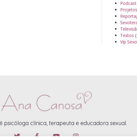
Podcast
Projeto
Reporta
Sexoter
Televis
Textos
(
Vip Sexo
 psicóloga clínica, terapeuta e educadora sexual.