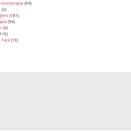
 Sexoterapia
(94)
s
(2)
gens
(181)
apia
(94)
ão
(6)
110)
 Facil
(10)