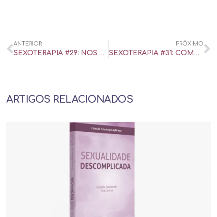
ANTERIOR
PRÓXIMO
SEXOTERAPIA #29: NOS BASTIDORES DO PORNÔ
SEXOTERAPIA #31: COMO É SER UMA INTERSEXUAL
ARTIGOS RELACIONADOS