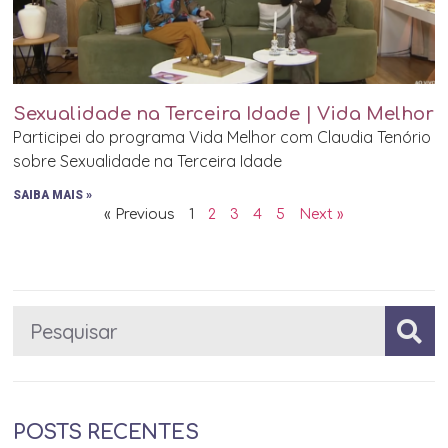
Sexualidade na Terceira Idade | Vida Melhor
Participei do programa Vida Melhor com Claudia Tenório
sobre Sexualidade na Terceira Idade
SAIBA MAIS »
« Previous
1
2
3
4
5
Next »
POSTS RECENTES