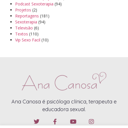
Podcast Sexoterapia
(94)
Projetos
(2)
Reportagens
(181)
Sexoterapia
(94)
Televisão
(6)
Textos
(110)
Vip Sexo Facil
(10)
Ana Canosa é psicóloga clínica, terapeuta e
educadora sexual.