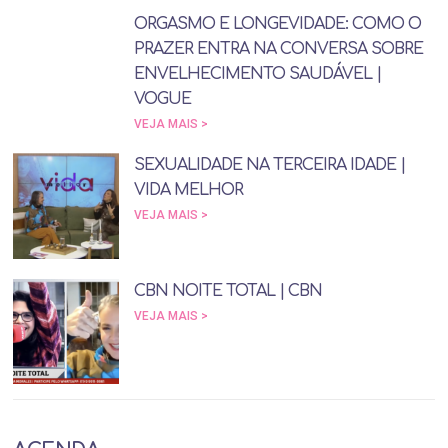
ORGASMO E LONGEVIDADE: COMO O
PRAZER ENTRA NA CONVERSA SOBRE
ENVELHECIMENTO SAUDÁVEL |
VOGUE
VEJA MAIS >
SEXUALIDADE NA TERCEIRA IDADE |
VIDA MELHOR
VEJA MAIS >
CBN NOITE TOTAL | CBN
VEJA MAIS >