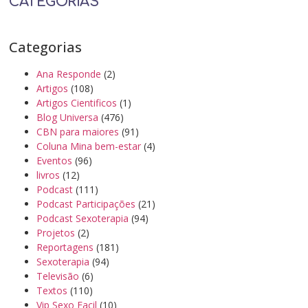
CATEGORIAS
Categorias
Ana Responde
(2)
Artigos
(108)
Artigos Cientificos
(1)
Blog Universa
(476)
CBN para maiores
(91)
Coluna Mina bem-estar
(4)
Eventos
(96)
livros
(12)
Podcast
(111)
Podcast Participações
(21)
Podcast Sexoterapia
(94)
Projetos
(2)
Reportagens
(181)
Sexoterapia
(94)
Televisão
(6)
Textos
(110)
Vip Sexo Facil
(10)