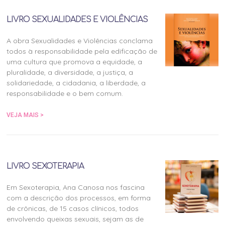
LIVRO SEXUALIDADES E VIOLÊNCIAS
A obra Sexualidades e Violências conclama
todos à responsabilidade pela edificação de
uma cultura que promova a equidade, a
pluralidade, a diversidade, a justiça, a
solidariedade, a cidadania, a liberdade, a
responsabilidade e o bem comum.
VEJA MAIS >
LIVRO SEXOTERAPIA
Em Sexoterapia, Ana Canosa nos fascina
com a descrição dos processos, em forma
de crônicas, de 15 casos clínicos, todos
envolvendo queixas sexuais, sejam as de