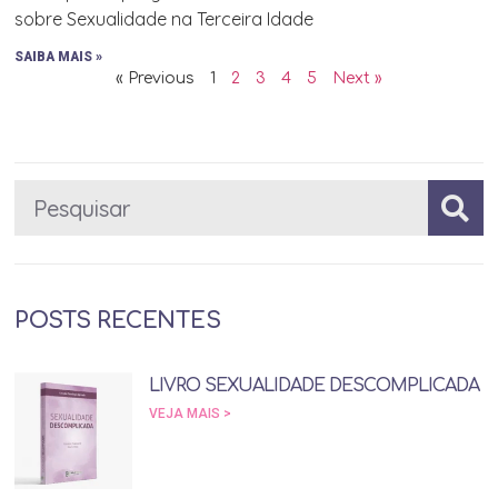
sobre Sexualidade na Terceira Idade
SAIBA MAIS »
« Previous
1
2
3
4
5
Next »
POSTS RECENTES
LIVRO SEXUALIDADE DESCOMPLICADA
VEJA MAIS >