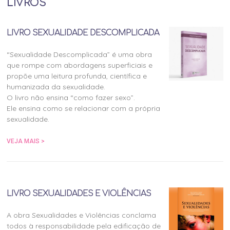
LIVROS
LIVRO SEXUALIDADE DESCOMPLICADA
“Sexualidade Descomplicada” é uma obra
que rompe com abordagens superficiais e
propõe uma leitura profunda, científica e
humanizada da sexualidade.
O livro não ensina “como fazer sexo”.
Ele ensina como se relacionar com a própria
sexualidade.
VEJA MAIS >
LIVRO SEXUALIDADES E VIOLÊNCIAS
A obra Sexualidades e Violências conclama
todos à responsabilidade pela edificação de