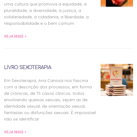
uma cultura que promova a equidade, a
pluralidade, a diversidade, a justiça, a
solidariedade, a cidadania, a liberdade, a
responsabilidade e o bem comum.
VEJA MAIS >
LIVRO SEXOTERAPIA
Em Sexoterapia, Ana Canosa nos fascina
com a descrição dos processos, em forma
de crônicas, de 15 casos clínicos, todos
envolvendo queixas sexuais, sejam as de
identidade sexual, de orientação sexual,
fantasias ou disfunções sexuais. É impossível
não se identificar
VEJA MAIS >