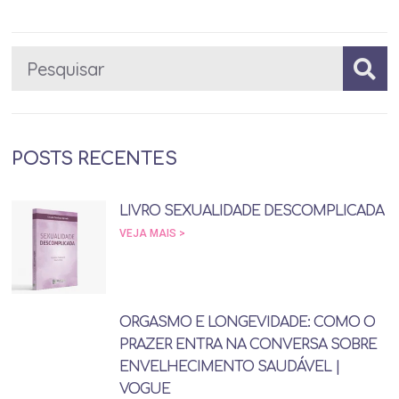
POSTS RECENTES
LIVRO SEXUALIDADE DESCOMPLICADA
VEJA MAIS >
ORGASMO E LONGEVIDADE: COMO O
PRAZER ENTRA NA CONVERSA SOBRE
ENVELHECIMENTO SAUDÁVEL |
VOGUE