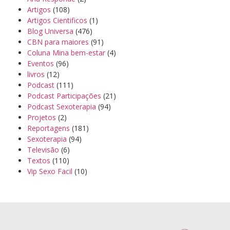
Artigos
(108)
Artigos Cientificos
(1)
Blog Universa
(476)
CBN para maiores
(91)
Coluna Mina bem-estar
(4)
Eventos
(96)
livros
(12)
Podcast
(111)
Podcast Participações
(21)
Podcast Sexoterapia
(94)
Projetos
(2)
Reportagens
(181)
Sexoterapia
(94)
Televisão
(6)
Textos
(110)
Vip Sexo Facil
(10)