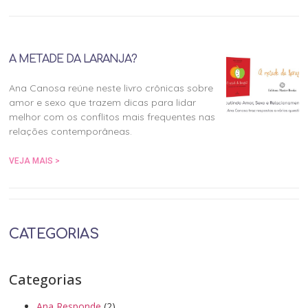
A METADE DA LARANJA?
Ana Canosa reúne neste livro crônicas sobre
amor e sexo que trazem dicas para lidar
melhor com os conflitos mais frequentes nas
relações contemporâneas.
VEJA MAIS >
CATEGORIAS
Categorias
Ana Responde
(2)