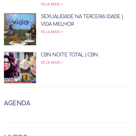
VEJA MAIS >
SEXUALIDADE NA TERCEIRA IDADE |
VIDA MELHOR
VEJA MAIS >
CBN NOITE TOTAL | CBN
VEJA MAIS >
AGENDA