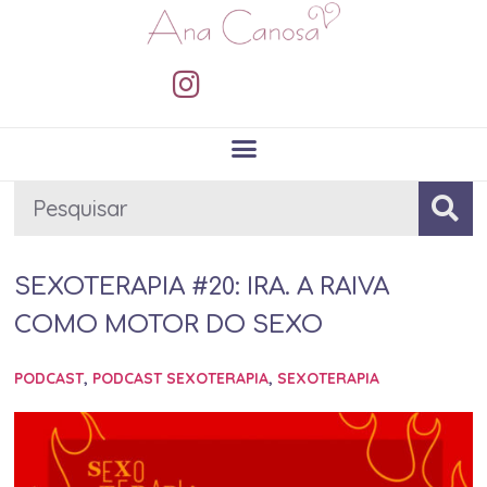
SEXOTERAPIA #20: IRA. A RAIVA
COMO MOTOR DO SEXO
PODCAST
,
PODCAST SEXOTERAPIA
,
SEXOTERAPIA