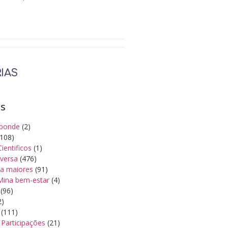
IAS
as
ponde
(2)
108)
Cientificos
(1)
iversa
(476)
a maiores
(91)
Mina bem-estar
(4)
(96)
2)
(111)
Participações
(21)