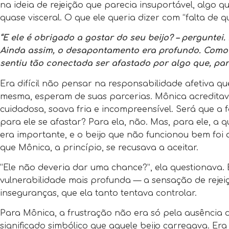
na ideia de rejeição que parecia insuportável, algo q
quase visceral. O que ele queria dizer com “falta de q
“E ele é obrigado a gostar do seu beijo? – perguntei.
Ainda assim, o desapontamento era profundo. Como
sentiu tão conectada ser afastado por algo que, par
Era difícil não pensar na responsabilidade afetiva qu
mesma, esperam de suas parcerias. Mônica acredita
cuidadosa, soava fria e incompreensível. Será que a f
para ele se afastar? Para ela, não. Mas, para ele, a 
era importante, e o beijo que não funcionou bem foi o
que Mônica, a princípio, se recusava a aceitar.
“Ele não deveria dar uma chance?”, ela questionava.
vulnerabilidade mais profunda — a sensação de rejei
inseguranças, que ela tanto tentava controlar.
Para Mônica, a frustração não era só pela ausência 
significado simbólico que aquele beijo carregava. E