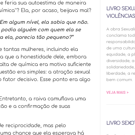
ue feria sua autoestima de maneira
LIVRO SEXU
uímica”? Ela, por acaso, beijava mal?
VIOLÊNCIAS
 Em algum nível, ela sabia que não.
A obra Sexual
 podia alguém com quem ela se
conclama tod
a ela, parecia tão pequeno?”
responsabilid
de uma cultu
e tantas mulheres, incluindo ela
equidade, a pl
va que a honestidade dele, embora
diversidade, a 
alta de química era motivo suficiente
solidariedade,
questão era simples: a atração sexual
liberdade, a r
bem comum.
 fator decisivo. Esse ponto era algo
VEJA MAIS >
 Entretanto, a raiva camuflava uma
ção e a confirmação de suas
LIVRO SEXO
de reciprocidade, mas pelo
ra uma chance que ela esperava há