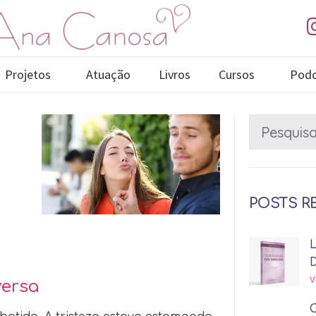
Projetos
Atuação
Livros
Cursos
Podc
POSTS R
V
versa