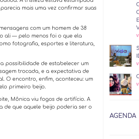
abatida. A tristeza estava estampada
, parecia mais uma vez confirmar suas
do mensagens com um homem de 38
 ali — pelo menos foi o que ela
V
o fotografia, esportes e literatura,
I
a possibilidade de estabelecer um
V
sagem trocada, e a expectativa de
al. O encontro, enfim, aconteceu: um
V
lo primeiro beijo.
e, Mônica viu fogos de artifício. A
 de que aquele beijo poderia ser o
AGENDA