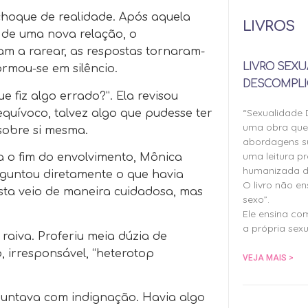
choque de realidade. Após aquela
LIVROS
a de uma nova relação, o
 a rarear, as respostas tornaram-
LIVRO SEXU
ormou-se em silêncio.
DESCOMPLI
 fiz algo errado?”. Ela revisou
“Sexualidade
quívoco, talvez algo que pudesse ter
uma obra qu
sobre si mesma.
abordagens su
uma leitura pr
a o fim do envolvimento, Mônica
humanizada d
rguntou diretamente o que havia
O livro não e
osta veio de maneira cuidadosa, mas
sexo”.
Ele ensina co
a própria sexu
raiva. Proferiu meia dúzia de
irresponsável, “heterotop
VEJA MAIS >
guntava com indignação. Havia algo