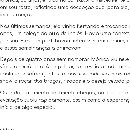
Monica, 35 anos, entrou no consultório visivelmente 
em seu rosto, refletindo uma decepção que, para ela
inseguranças.
Nas últimas semanas, ela vinha flertando e trocan
anos, um colega da aula de inglês. Havia uma conexão
pensou. Eles compartilhavam interesses em comum, com
e essas semelhanças a animavam.
Depois de quatro anos sem namorar, Mônica viu nele 
vínculo romântico. A empolgação crescia a cada men
finalmente saírem juntos tornava-se cada vez mais re
show, o roçar dos braços, risadas e o desejo velado pe
Quando o momento finalmente chegou, ao final da noit
excitação subiu rapidamente, assim como a esperança
início de algo especial.