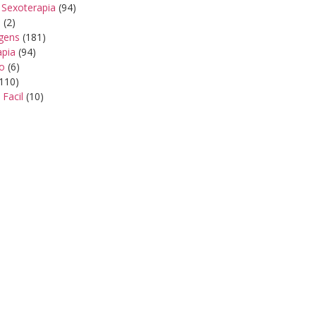
 Sexoterapia
(94)
s
(2)
gens
(181)
apia
(94)
ão
(6)
110)
 Facil
(10)