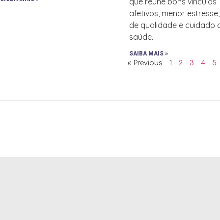
que reúne bons vínculos
afetivos, menor estresse
de qualidade e cuidado
saúde.
SAIBA MAIS »
« Previous
1
2
3
4
5