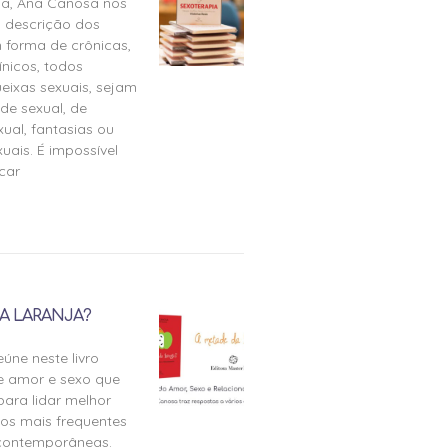
ia, Ana Canosa nos
 descrição dos
 forma de crônicas,
ínicos, todos
eixas sexuais, sejam
de sexual, de
ual, fantasias ou
uais. É impossível
icar
A LARANJA?
úne neste livro
e amor e sexo que
para lidar melhor
tos mais frequentes
 contemporâneas.