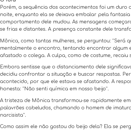
O fora
Porém, a sequência dos acontecimentos foi um duro 
noite, enquanto ela se deixava embalar pela fantasi
comportamento dele mudou. As mensagens começaram
se frias e distantes. A presença constante dele transf
Mônica, como tantas mulheres, se perguntou: “Será que
mentalmente o encontro, tentando encontrar algum e
afastado o colega. A culpa, como de costume, recaiu 
Embora sentisse que o distanciamento dele significav
decidiu confrontar a situação e buscar respostas. Pe
acontecido, por que ele estava se afastando. A resp
honesta: “Não senti química em nosso beijo”.
A tristeza de Mônica transformou-se rapidamente em 
palavrões cabeludos, chamando o homem de imaturo, 
narcisista”.
Como assim ele não gostou do beijo dela? Ela se per