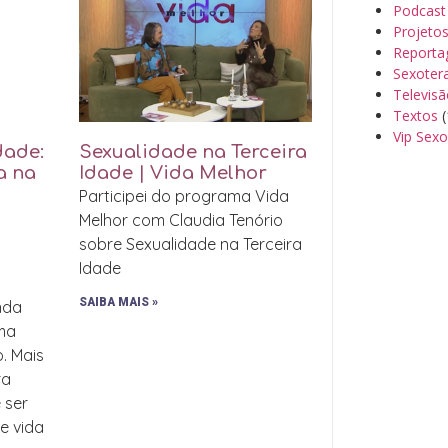
Podcast
Projeto
Reporta
Sexoter
Televis
Textos
(
Vip Sexo
dade:
Sexualidade na Terceira
a na
Idade | Vida Melhor
Participei do programa Vida
Melhor com Claudia Tenório
sobre Sexualidade na Terceira
Idade
SAIBA MAIS »
inda
uma
o. Mais
ra
 ser
de vida