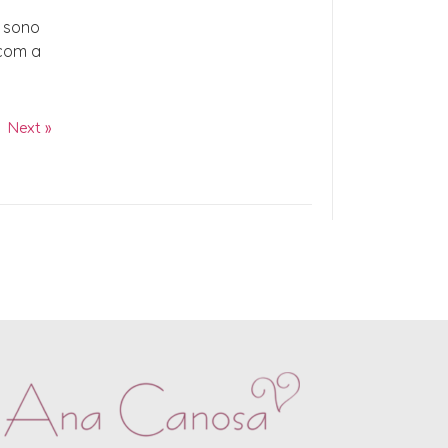
, sono
 com a
Next »