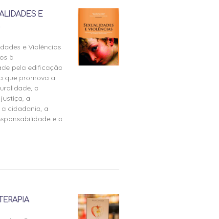
ALIDADES E
idades e Violências
os à
ade pela edificação
ra que promova a
uralidade, a
justiça, a
 a cidadania, a
esponsabilidade e o
TERAPIA