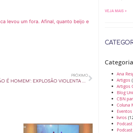
VEJA MAIS >
a levou um fora. Afinal, quanto beijo e
CATEGOR
Categori
Ana Res
PRÓXIMO
Artigos
(
‘VOCÊ NÃO É HOMEM’: EXPLOSÃO VIOLENTA É SÍMBOLO DA GUERRA DE EGOS MASCULINA – UOL UNIVERSA
Artigos 
Blog Un
CBN par
Coluna 
Eventos
livros
(1
Podcast
Podcast 