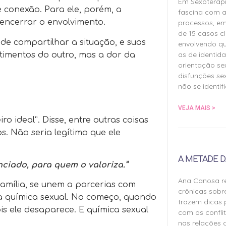
Em Sexoterap
conexão. Para ele, porém, a
fascina com a
 encerrar o envolvimento.
processos, em
de 15 casos cl
de compartilhar a situação, e suas
envolvendo qu
as de identida
timentos do outro, mas a dor da
orientação sex
disfunções sex
não se identif
VEJA MAIS >
 ideal”. Disse, entre outras coisas
s. Não seria legítimo que ele
A METADE D
ciado, para quem o valoriza.”
Ana Canosa re
amília, se unem a parcerias com
crônicas sobr
 química sexual. No começo, quando
trazem dicas 
is ele desaparece. E química sexual
com os confli
nas relações