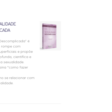
ALIDADE
CADA
 Descomplicada” é
e rompe com
perficiais e propõe
ofunda, científica e
a sexualidade.
nsina “como fazer
mo se relacionar com
alidade.