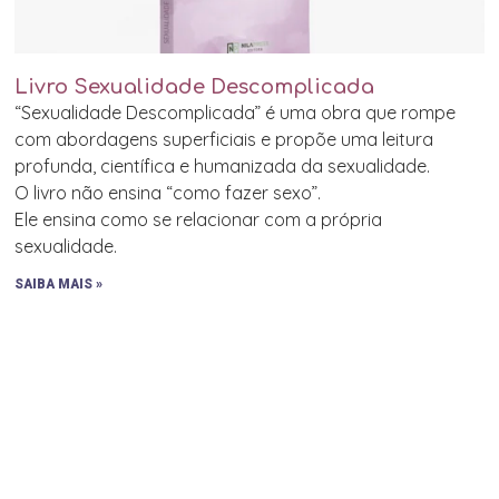
Livro Sexualidade Descomplicada
“Sexualidade Descomplicada” é uma obra que rompe
com abordagens superficiais e propõe uma leitura
profunda, científica e humanizada da sexualidade.
O livro não ensina “como fazer sexo”.
Ele ensina como se relacionar com a própria
sexualidade.
SAIBA MAIS »