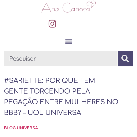
#SARIETTE: POR QUE TEM
GENTE TORCENDO PELA
PEGAÇÃO ENTRE MULHERES NO
BBB? – UOL UNIVERSA
BLOG UNIVERSA