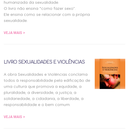
humanizada da sexualidade.
O livro não ensina “como fazer sexo”.
Ele ensina como se relacionar com a própria
sexualidade.
VEJA MAIS >
LIVRO SEXUALIDADES E VIOLÊNCIAS
A obra Sexualidades e Violências conclama
todos à responsabilidade pela edificação de
uma cultura que promova a equidade, a
pluralidade, a diversidade, a justiça, a
solidariedade, a cidadania, a liberdade, a
responsabilidade e o bem comum.
VEJA MAIS >