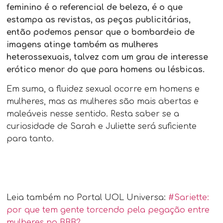
feminino é o referencial de beleza, é o que
estampa as revistas, as peças publicitárias,
então podemos pensar que o bombardeio de
imagens atinge também as mulheres
heterossexuais, talvez com um grau de interesse
erótico menor do que para homens ou lésbicas.
Em suma, a fluidez sexual ocorre em homens e
mulheres, mas as mulheres são mais abertas e
maleáveis nesse sentido. Resta saber se a
curiosidade de Sarah e Juliette será suficiente
para tanto.
Leia também no Portal UOL Universa:
#Sariette:
por que tem gente torcendo pela pegação entre
mulheres no BBB?