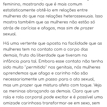
feminino, mostrando que é mais comum
estatisticamente obtê-lo em relações entre
mulheres do que nas relações heterossexuais. Isso
mostra também que as mulheres não estão só
atrás de carícias e afagos, mas sim de prazer
sexual.
Há uma vertente que aposta na facilidade que as
mulheres tem no contato com o corpo das
demais, fruto da liberdade que tiveram na
infância para tal. Embora esse contato não tenha
sido muito “permitido” nos genitais, nós mulheres
aprendemos que afago e carinho não são
necessariamente um passo para o ato sexual,
mas um prazer que mistura afeto com toque. Veja
as meninas abraçando as demais. Claro que um
rala e rola corporal pode excitar e é possível uma
amizade carinhosa transformar-se em sexo, sem