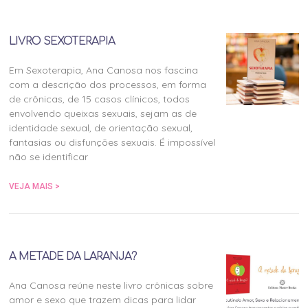
LIVRO SEXOTERAPIA
Em Sexoterapia, Ana Canosa nos fascina
com a descrição dos processos, em forma
de crônicas, de 15 casos clínicos, todos
envolvendo queixas sexuais, sejam as de
identidade sexual, de orientação sexual,
fantasias ou disfunções sexuais. É impossível
não se identificar
VEJA MAIS >
A METADE DA LARANJA?
Ana Canosa reúne neste livro crônicas sobre
amor e sexo que trazem dicas para lidar