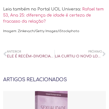
Leia também no Portal UOL Universa:
Rafael tem
53, Ana 25: diferença de idade é certeza de
fracasso da relação?
Imagem: Zinkevych/Getty Images/iStockphoto
ANTERIOR
PRÓXIMO
ELE É RECÉM-DIVORCIADO E NÃO QUER COMPROMISSO. COMO NÃO CRIAR EXPECTATIVAS? – UOL UNIVERSA
LIA CURTIU O NOVO LOOK DO MARIDO. MAS NÃO ERA PRA ELA, ERA PARA O PALMEIRAS – UOL UNIVERSA
ARTIGOS RELACIONADOS