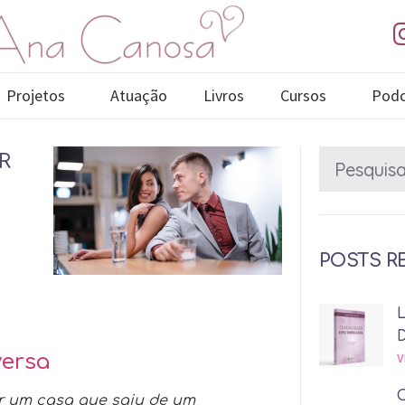
Projetos
Atuação
Livros
Cursos
Podc
R
POSTS R
versa
V
r um casa que saiu de um