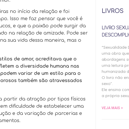
amor.
LIVROS
s no início da relação e foi
po. Isso me faz pensar que você é
cos, e que a paixão pode surgir da
LIVRO SEXU
ado na relação de amizade. Pode ser
DESCOMPLI
 na sua vida dessa maneira, mas o
“Sexualidade
uma obra qu
tilos de amor, acreditava que o
abordagens su
uma leitura pr
efletem a diversidade humana nas
humanizada d
podem variar de um estilo para o
O livro não e
amorosos também são atravessados
sexo”.
Ele ensina co
a própria sexu
 partir da atração por tipos físicos
 tem dificuldade de estabelecer uma
VEJA MAIS >
ução e da variação de parcerias e
namentos.