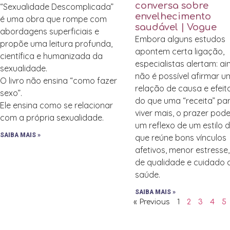
conversa sobre
“Sexualidade Descomplicada”
envelhecimento
é uma obra que rompe com
saudável | Vogue
abordagens superficiais e
Embora alguns estudos
propõe uma leitura profunda,
apontem certa ligação,
científica e humanizada da
especialistas alertam: a
sexualidade.
não é possível afirmar 
O livro não ensina “como fazer
relação de causa e efeit
sexo”.
do que uma “receita” pa
Ele ensina como se relacionar
viver mais, o prazer pode
com a própria sexualidade.
um reflexo de um estilo 
SAIBA MAIS »
que reúne bons vínculos
afetivos, menor estresse
de qualidade e cuidado
saúde.
SAIBA MAIS »
« Previous
1
2
3
4
5