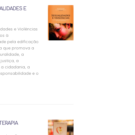
ALIDADES E
idades e Violências
os à
ade pela edificação
ra que promova a
uralidade, a
justiça, a
 a cidadania, a
esponsabilidade e o
TERAPIA