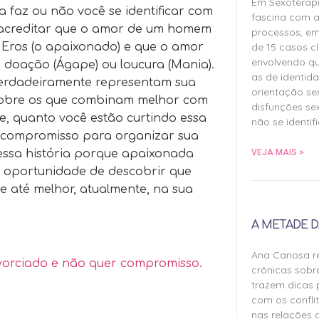
Em Sexoterap
 faz ou não você se identificar com
fascina com a
o acreditar que o amor de um homem
processos, em
de 15 casos cl
u Eros (o apaixonado) e que o amor
envolvendo qu
), doação (Ágape) ou loucura (Mania).
as de identida
verdadeiramente representam sua
orientação sex
r sobre os que combinam melhor com
disfunções sex
e, quanto você estão curtindo essa
não se identif
o compromisso para organizar sua
VEJA MAIS >
 essa história porque apaixonada
a oportunidade de descobrir que
 até melhor, atualmente, na sua
A METADE D
Ana Canosa re
ivorciado e não quer compromisso.
crônicas sobr
trazem dicas 
com os confli
nas relações