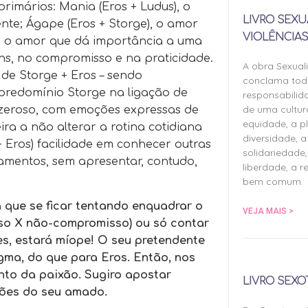
primários: Mania (Eros + Ludus), o
LIVRO SEXU
nte; Ágape (Eros + Storge), o amor
VIOLÊNCIAS
ge), o amor que dá importância a uma
ns, no compromisso e na praticidade.
A obra Sexual
de Storge + Eros – sendo
conclama tod
 predomínio Storge na ligação de
responsabilid
de uma cultu
razeroso, com emoções expressas de
equidade, a pl
ra a não alterar a rotina cotidiana
diversidade, a 
 Eros) facilidade em conhecer outras
solidariedade,
namentos, sem apresentar, contudo,
liberdade, a r
bem comum.
 que se ficar tentando enquadrar o
VEJA MAIS >
so X não-compromisso) ou só contar
s, estará míope! O seu pretendente
gma, do que para Eros. Então, nos
nto da paixão. Sugiro apostar
LIVRO SEXO
ções do seu amado.