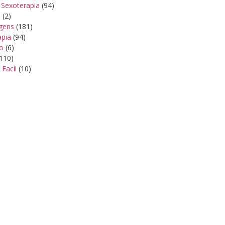
 Sexoterapia
(94)
s
(2)
gens
(181)
apia
(94)
ão
(6)
110)
 Facil
(10)