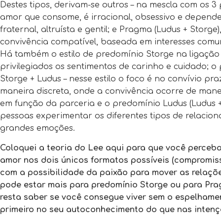
Destes tipos, derivam-se outros – na mescla com os 3 
amor que consome, é irracional, obsessivo e depende
fraternal, altruísta e gentil; e Pragma (Ludus + Stor
convivência compatível, baseada em interesses comu
Há também o estilo de predomínio Storge na ligação 
privilegiados os sentimentos de carinho e cuidado; o
Storge + Ludus – nesse estilo o foco é no convívio p
maneira discreta, onde a convivência ocorre de manei
em função da parceria e o predomínio Ludus (Ludus +
pessoas experimentar os diferentes tipos de relacio
grandes emoções.
Coloquei a teoria do Lee aqui para que você perceba
amor nos dois únicos formatos possíveis (compromis
com a possibilidade da paixão para mover as relaçõe
pode estar mais para predomínio Storge ou para Pra
resta saber se você consegue viver sem o espelhame
primeiro no seu autoconhecimento do que nas inten