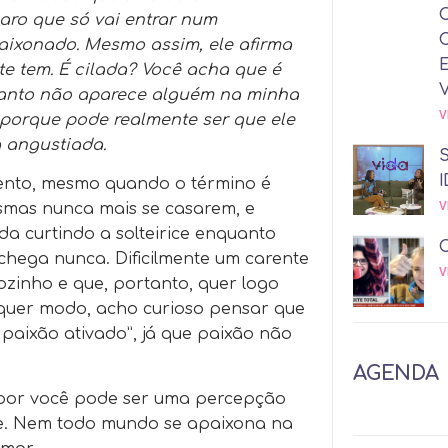
ro que só vai entrar num
aixonado. Mesmo assim, ele afirma
e tem. É cilada? Você acha que é
anto não aparece alguém na minha
V
, porque pode realmente ser que ele
 angustiada.
I
mento, mesmo quando o término é
V
smas nunca mais se casarem, e
da curtindo a solteirice enquanto
chega nunca. Dificilmente um carente
V
sozinho e que, portanto, quer logo
lquer modo, acho curioso pensar que
paixão ativado”, já que paixão não
AGENDA
e por você pode ser uma percepção
re. Nem todo mundo se apaixona na