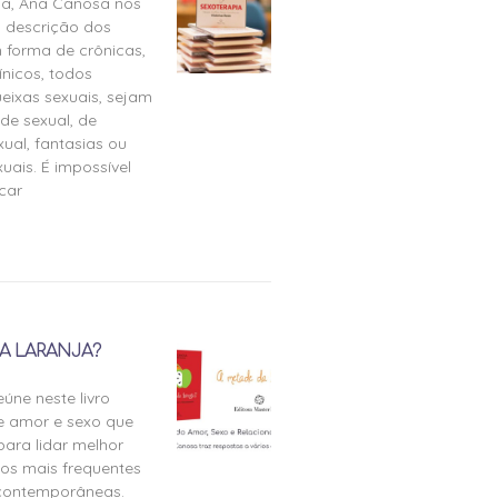
ia, Ana Canosa nos
 descrição dos
 forma de crônicas,
ínicos, todos
eixas sexuais, sejam
de sexual, de
ual, fantasias ou
uais. É impossível
icar
A LARANJA?
úne neste livro
e amor e sexo que
para lidar melhor
tos mais frequentes
 contemporâneas.