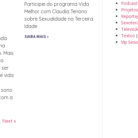
Podcast
Participei do programa Vida
Projeto
Melhor com Claudia Tenório
Reporta
sobre Sexualidade na Terceira
Sexoter
Idade
Televis
Textos
(
SAIBA MAIS »
inda
Vip Sexo
uma
o. Mais
ra
 ser
de vida
, sono
 com a
Next »