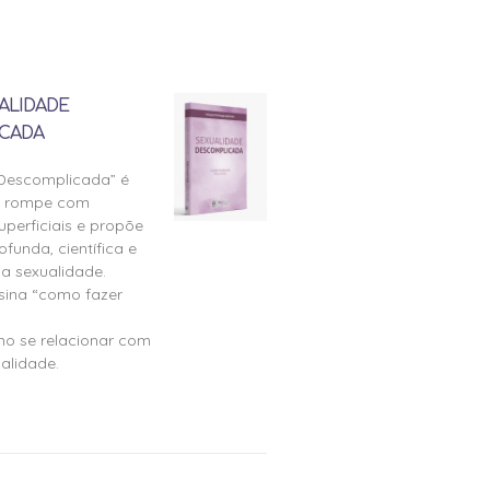
ALIDADE
CADA
 Descomplicada” é
e rompe com
perficiais e propõe
ofunda, científica e
a sexualidade.
nsina “como fazer
mo se relacionar com
alidade.