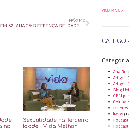
VEJA MAIS >
PRÓXIMO
RAFAEL TEM 53, ANA 25: DIFERENÇA DE IDADE É CERTEZA DE FRACASSO DA RELAÇÃO? – UOL UNIVERSA
CATEGOR
Categori
Ana Res
Artigos
(
Artigos 
Blog Un
CBN par
Coluna 
Eventos
livros
(1
Podcast
dade:
Sexualidade na Terceira
Podcast 
a na
Idade | Vida Melhor