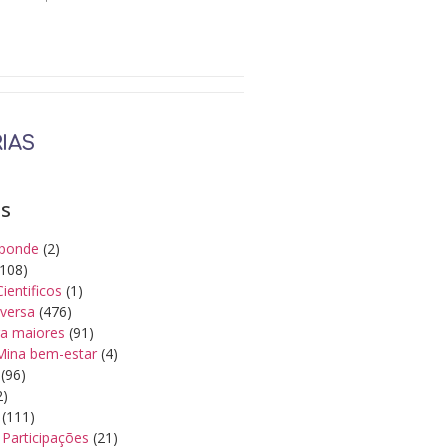
IAS
as
ponde
(2)
108)
Cientificos
(1)
iversa
(476)
a maiores
(91)
Mina bem-estar
(4)
(96)
2)
(111)
Participações
(21)