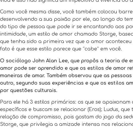
vida e isso não significa um impeditivo à vivência do 
Como você mesma disse, você também colocou barreira
desenvolvendo a sua paixão por ele, ao longo do tem
do tipo de pessoa que pode ir se encantando aos pou
intimidade, um estilo de amor chamado Storge, base
que tenha sido a primeira vez que o amor aconteceu
fato é que esse estilo parece que “cabe” em você.
O sociólogo John Alan Lee, que propôs a teoria de es
amor pode ser aprendido e que os estilos de amor r
maneiras de amar. Também observou que as pessoas 
outro, segundo suas experiências e que os estilos 
por questões culturais.
Para ele há 3 estilos primários: os que se apaixonam a
específicos e buscam se relacionar (Eros); Ludus, que
relação de compromisso, pois gostam do jogo da sed
Storge, que privilegia a amizade intensa nos relacio