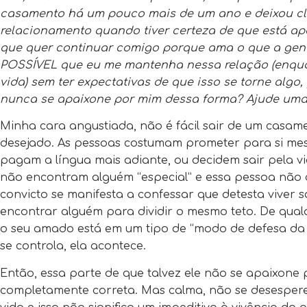
casamento há um pouco mais de um ano e deixou cla
relacionamento quando tiver certeza de que está ap
que quer continuar comigo porque ama o que a gent
POSSÍVEL que eu me mantenha nessa relação (enqu
vida) sem ter expectativas de que isso se torne algo
nunca se apaixone por mim dessa forma? Ajude uma
Minha cara angustiada, não é fácil sair de um casa
desejado. As pessoas costumam prometer para si me
pagam a língua mais adiante, ou decidem sair pela vi
não encontram alguém “especial” e essa pessoa não 
convicto se manifesta a confessar que detesta viver 
encontrar alguém para dividir o mesmo teto. De qua
o seu amado está em um tipo de “modo de defesa da 
se controla, ela acontece.
Então, essa parte de que talvez ele não se apaixon
completamente correta. Mas calma, não se desespe