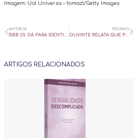
Imagem: Uol Universa – tomazl/Getty Images
ANTERIOR
PRÓXIMO
BBB 23: DÁ PARA IDENTIFICAR RELAÇÃO ABUSIVA ANTES DE MERGULHAR NELA? – UOL UNIVERSA
OUVINTE RELATA QUE PERDOOU A TRAIÇÃO DA ESPOSA E APIMENTOU O SEXO DO CASAL – CBN PARA MAIORES – NOITE TOTAL – ENTREVISTA
ARTIGOS RELACIONADOS