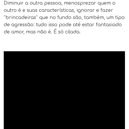
Diminuir a outra pessoa, menosprezar quem o
outro é e suas características, ignorar e fazer
“brincadeiras” que no fundo são, também, um tipo
de agressão: tudo isso pode até estar fantasiado
de amor, mas não é. É só cilada.