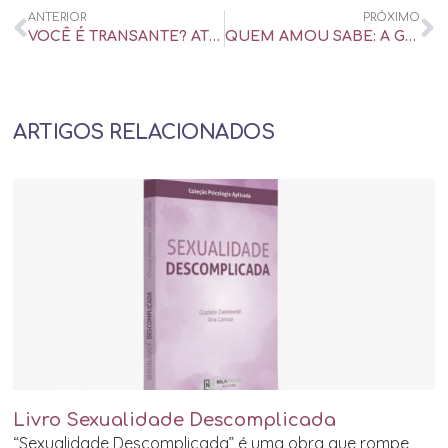
ANTERIOR
PRÓXIMO
VOCÊ É TRANSANTE? ATENÇÃO: RESPOSTA NÃO DEPENDE DO SEU NÚMERO DE PARCEIROS – UOL UNIVERSA
QUEM AMOU SABE: A GENTE SE ARREPENDE UM POUCO AO TERMINAR UMA BOA RELAÇÃO – UOL UNIVERSA
ARTIGOS RELACIONADOS
Livro Sexualidade Descomplicada
“Sexualidade Descomplicada” é uma obra que rompe