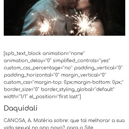
[spb_text_block animation=”none”
animation_delay=”0″ simplified_controls=”yes”
custom_css_percentage=”no” padding_vertical=”0″
padding_horizontal=”0″ margin_vertical=”0″
custom_css=”margin-top: 0px;margin-bottom: 0px;”
border_size=”0″ border_styling_global=”default”
width=”1/1″ el_position=”first last”]
Daquidali
CANOSA, A. Matéria sobre: que tal melhorar a sua
vida sexual no ano novo? para o Site