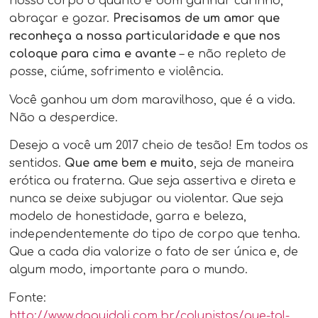
nosso corpo o quanto é bom ganhar carinho,
abraçar e gozar.
Precisamos de um amor que
reconheça a nossa particularidade e que nos
coloque para cima e avante
– e não repleto de
posse, ciúme, sofrimento e violência.
Você ganhou um dom maravilhoso, que é a vida.
Não a desperdice.
Desejo a você um 2017 cheio de tesão! Em todos os
sentidos.
Que ame bem e muito
, seja de maneira
erótica ou fraterna. Que seja assertiva e direta e
nunca se deixe subjugar ou violentar. Que seja
modelo de honestidade, garra e beleza,
independentemente do tipo de corpo que tenha.
Que a cada dia valorize o fato de ser única e, de
algum modo, importante para o mundo.
Fonte:
http://www.daquidali.com.br/colunistas/que-tal-