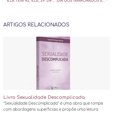
ELA TEM 42, ELE, 29: DIFERENÇA DE IDADE É CULPADA PELA DISTÂNCIA DO CASAL? – UOL UNIVERSA
DIA DOS NAMORADOS É BREGA? OBRIGATÓRIO? ESTÁ NA HORA DE SUBVERTER A DATA – UOL UNIVERSA
ARTIGOS RELACIONADOS
Livro Sexualidade Descomplicada
“Sexualidade Descomplicada” é uma obra que rompe
com abordagens superficiais e propõe uma leitura