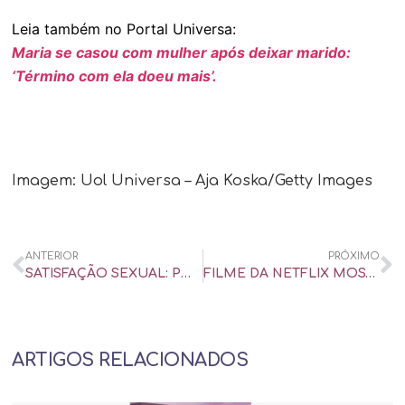
Leia também no Portal Universa:
Maria se casou com mulher após deixar marido:
‘Término com ela doeu mais’.
Imagem: Uol Universa – Aja Koska/Getty Images
ANTERIOR
PRÓXIMO
SATISFAÇÃO SEXUAL: POR QUE CHINA LIDERA RANKING E BRASIL AMARGA 22º LUGAR? – UOL UNIVERSA
FILME DA NETFLIX MOSTRA MARCAS QUE FICAM NA MULHER E NO HOMEM APÓS ABUSO – UOL UNIVERSA
ARTIGOS RELACIONADOS