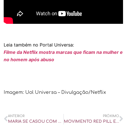
Leia também no Portal Universa:
Filme da Netflix mostra marcas que ficam na mulher e
no homem após abuso
Imagem: Uol Universa – Divulgação/Netflix
ANTERIOR
PRÓXIMO
MARIA SE CASOU COM MULHER APÓS DEIXAR MARIDO: ‘TÉRMINO COM ELA DOEU MAIS’ – UOL UNIVERSA
MOVIMENTO RED PILL EXPÕE DIFICULDADE DE HOMENS MISÓGINOS EM LIDAR COM RELAÇÕES AMOROSAS – CBN PARA MAIORES – NOITE TOTAL – ENTREVISTA