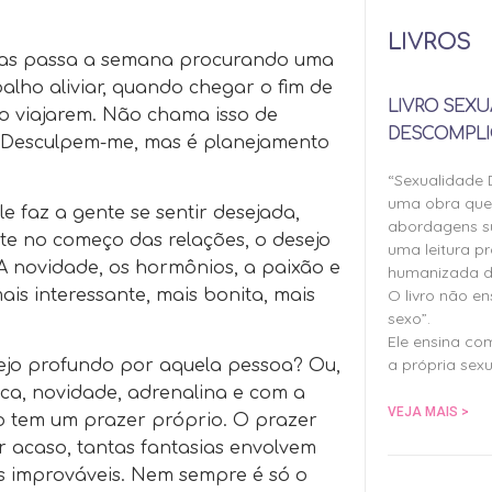
LIVROS
 mas passa a semana procurando uma
lho aliviar, quando chegar o fim de
LIVRO SEXU
o viajarem. Não chama isso de
DESCOMPLI
 Desculpem-me, mas é planejamento
“Sexualidade
uma obra qu
e faz a gente se sentir desejada,
abordagens su
ente no começo das relações, o desejo
uma leitura pr
A novidade, os hormônios, a paixão e
humanizada d
O livro não e
is interessante, mais bonita, mais
sexo”.
Ele ensina co
a própria sexu
ejo profundo por aquela pessoa? Ou,
ica, novidade, adrenalina e com a
VEJA MAIS >
o tem um prazer próprio. O prazer
r acaso, tantas fantasias envolvem
ros improváveis. Nem sempre é só o