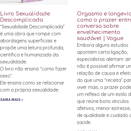
Livro Sexualidade
Orgasmo e longevi
Descomplicada
como o prazer entr
conversa sobre
“Sexualidade Descomplicada”
envelhecimento
é uma obra que rompe com
saudável | Vogue
abordagens superficiais e
Embora alguns estudos
propõe uma leitura profunda,
apontem certa ligação,
científica e humanizada da
especialistas alertam: a
sexualidade.
não é possível afirmar 
O livro não ensina “como fazer
relação de causa e efeit
sexo”.
do que uma “receita” pa
Ele ensina como se relacionar
viver mais, o prazer pode
com a própria sexualidade.
um reflexo de um estilo 
SAIBA MAIS »
que reúne bons vínculos
afetivos, menor estresse
de qualidade e cuidado
saúde.