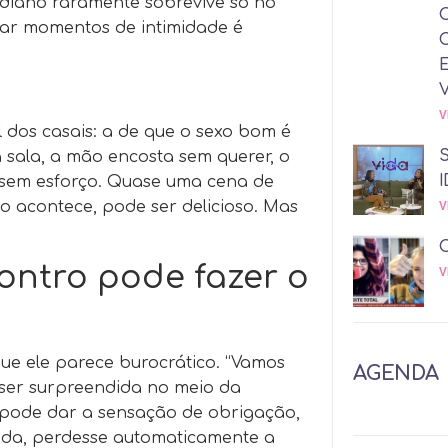
idiano raramente sobrevive só no
ejar momentos de intimidade é
V
 dos casais: a de que o sexo bom é
 sala, a mão encosta sem querer, o
I
 sem esforço. Quase uma cena de
o acontece, pode ser delicioso. Mas
V
ontro pode fazer o
V
que ele parece burocrático. “Vamos
AGENDA
ser surpreendida no meio da
 pode dar a sensação de obrigação,
enda, perdesse automaticamente a