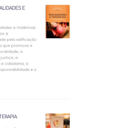
ALIDADES E
idades e Violências
os à
ade pela edificação
ra que promova a
uralidade, a
justiça, a
 a cidadania, a
esponsabilidade e o
TERAPIA