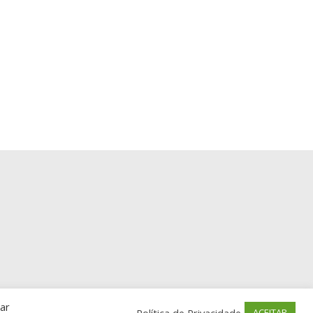
car
Política de Privacidade
ACEITAR