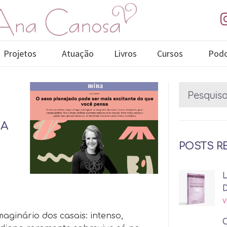
Projetos
Atuação
Livros
Cursos
Podc
NA
POSTS R
V
aginário dos casais: intenso,