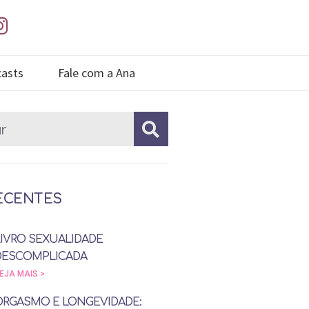
asts
Fale com a Ana
ECENTES
LIVRO SEXUALIDADE
DESCOMPLICADA
EJA MAIS >
ORGASMO E LONGEVIDADE: