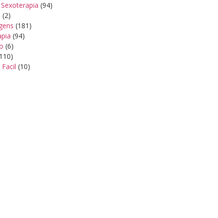
 Sexoterapia
(94)
s
(2)
gens
(181)
apia
(94)
ão
(6)
110)
 Facil
(10)