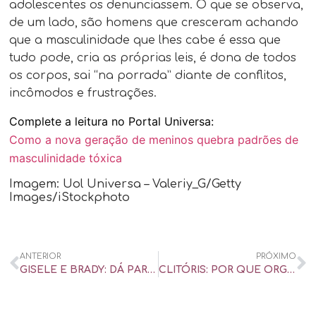
adolescentes os denunciassem. O que se observa,
de um lado, são homens que cresceram achando
que a masculinidade que lhes cabe é essa que
tudo pode, cria as próprias leis, é dona de todos
os corpos, sai “na porrada” diante de conflitos,
incômodos e frustrações.
Complete a leitura no Portal Universa:
Como a nova geração de meninos quebra padrões de
masculinidade tóxica
Imagem: Uol Universa – Valeriy_G/Getty
Images/iStockphoto
ANTERIOR
PRÓXIMO
GISELE E BRADY: DÁ PARA VIVER CASAMENTO COM ALGUÉM ABSTINENTE SEXUALMENTE? – UOL UNIVERSA
CLITÓRIS: POR QUE ORGÃO DO PRAZER FEMININO MERECE MAIS ATENÇÃO DA CIÊNCIA? – UOL UNIVERSA