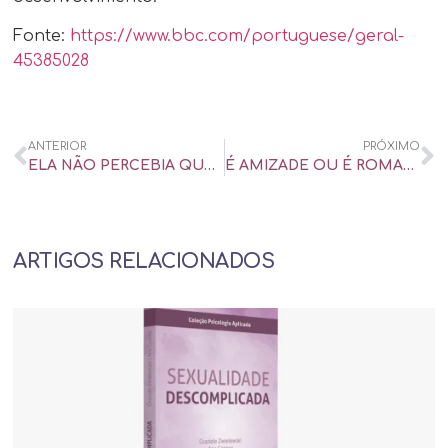
Fonte:
https://www.bbc.com/portuguese/geral-
45385028
ANTERIOR
PRÓXIMO
ELA NÃO PERCEBIA QUE ELE GOZAVA RÁPIDO ATÉ OS DOIS SENTAREM NUM DIVÃ – UOL UNIVERSA
É AMIZADE OU É ROMANCE? QUANDO A DÚVIDA VIRA UMA COMPANHIA CONSTANTE – UOL UNIVERSA
ARTIGOS RELACIONADOS