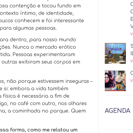
çosa contenção e tocou fundo em
ontexto íntimo, de identidade,
oucos conhecem e foi interessante
 para algumas pessoas.
V
para dentro, para nosso mundo
ações. Nunca o mercado erótico
I
utida. Pessoas experimentaram
V
 outras exibiram seus corpos em
s, não porque estivessem inseguras –
V
de si: embora a vida também
física é necessária a fim de
go, no café com outro, nos olhares
AGENDA
inha, a caminhada no parque. Quem
essa forma, como me relatou um