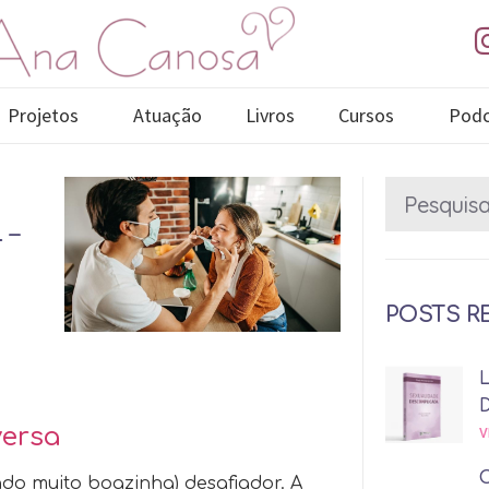
Projetos
Atuação
Livros
Cursos
Podc
 –
POSTS R
versa
V
ndo muito boazinha) desafiador. A