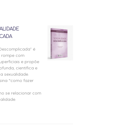
ALIDADE
CADA
 Descomplicada” é
e rompe com
perficiais e propõe
ofunda, científica e
a sexualidade.
nsina “como fazer
mo se relacionar com
alidade.