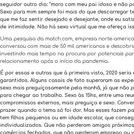
seguidor outro dia: “moro com meu pai idoso e não 
Sexo para mim sempre foi mais do que descarregar te
que me faz sentir desejado e desejante, onde eu sat
de intimidade. Não há sexo virtual que me ofereça iss
Uma pesquisa da match.com, empresa norte-america
conversou com mais de 50 mil americanos e descobriu
investindo mais tempo na procura por potenciais pa
relacionamento após o início da pandemia.
É por essas e outras que à primeira vista, 2020 seria
garantidos. Alguns casais de fato superaram as expect
sexo mais preguiçosamente pela manhã, já que não pr
para chegar ao trabalho. Sexo às 15hs, entre uma reu
compromissos externos, mais preguiça e sexo. Conver
prazer quando o tema só foi dor. Mas esses fazem pa
tem filhos pequenos ou em idade escolar, que conse
individualizados. Que não perderam amigos próximos 
comércios fechados, que não perderam emprego ou vi