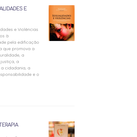
ALIDADES E
idades e Violências
os à
ade pela edificação
ra que promova a
uralidade, a
justiça, a
 a cidadania, a
esponsabilidade e o
TERAPIA