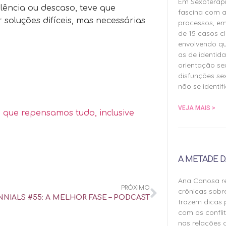
Em Sexoterap
lência ou descaso, teve que
fascina com a
 soluções difíceis, mas necessárias
processos, em
de 15 casos cl
envolvendo qu
as de identida
orientação sex
disfunções sex
não se identif
VEJA MAIS >
 que repensamos tudo, inclusive
A METADE D
Ana Canosa re
PRÓXIMO
crônicas sobr
NNIALS #55: A MELHOR FASE – PODCAST
trazem dicas 
com os confli
nas relações