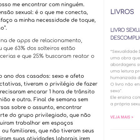
posso me encontrar com ninguém.
LIVROS
nsão sexual: é o que me conecta,
isfaço a minha necessidade de toque,
o”.
LIVRO SEXU
DESCOMPLI
na de apps de relacionamento,
 que 63% dos solteiros estão
“Sexualidade
rcerias e que 25% buscaram reatar o
uma obra qu
abordagens su
uma leitura pr
 o ano dos casados: sexo e afeto
humanizada d
O livro não e
ativas, tiveram o privilégio de fazer
sexo”.
ecisaram encarar 1 hora de trânsito
Ele ensina co
nião e outra. Final de semana sem
a própria sexu
sas sobre o assunto, encontrar
rte do grupo privilegiado, que não
VEJA MAIS >
guiram trabalhar em espaços
ou familiares, que não tiveram seus
ram suas atividades laborais irem