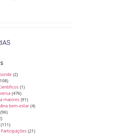
IAS
as
ponde
(2)
108)
Cientificos
(1)
iversa
(476)
a maiores
(91)
Mina bem-estar
(4)
(96)
2)
(111)
Participações
(21)