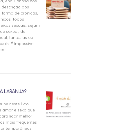
ia, Ana Canosa nos
 descrição dos
 forma de crônicas,
ínicos, todos
eixas sexuais, sejam
de sexual, de
ual, fantasias ou
uais. É impossível
icar
A LARANJA?
úne neste livro
e amor e sexo que
para lidar melhor
tos mais frequentes
 contemporâneas.