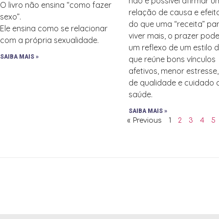
não é possível afirmar 
O livro não ensina “como fazer
relação de causa e efeit
sexo”.
do que uma “receita” pa
Ele ensina como se relacionar
viver mais, o prazer pode
com a própria sexualidade.
um reflexo de um estilo 
SAIBA MAIS »
que reúne bons vínculos
afetivos, menor estresse
de qualidade e cuidado
saúde.
SAIBA MAIS »
« Previous
1
2
3
4
5