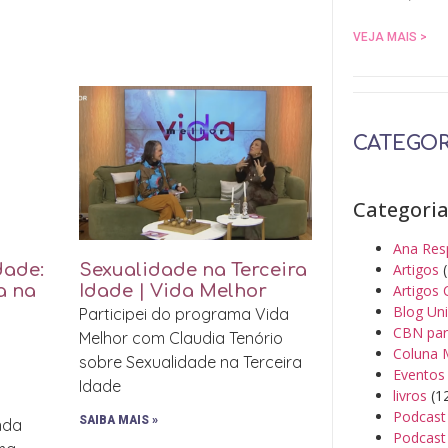
VEJA MAIS >
CATEGOR
Categori
Ana Res
Artigos
(
dade:
Sexualidade na Terceira
Artigos 
a na
Idade | Vida Melhor
Blog Un
Participei do programa Vida
CBN par
Melhor com Claudia Tenório
Coluna 
sobre Sexualidade na Terceira
Eventos
Idade
livros
(1
Podcast
SAIBA MAIS »
inda
Podcast 