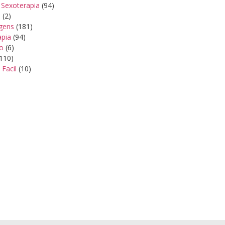
 Sexoterapia
(94)
s
(2)
gens
(181)
apia
(94)
ão
(6)
110)
 Facil
(10)