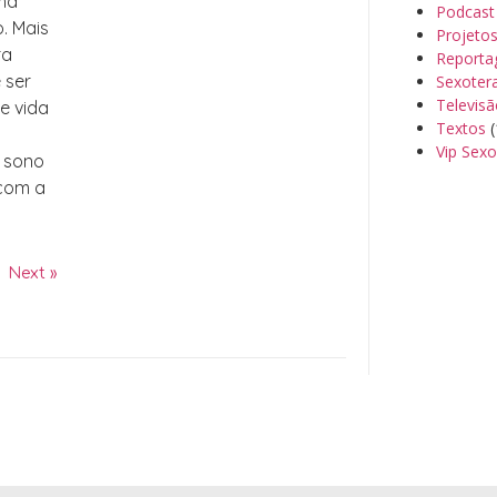
uma
Podcast
o. Mais
Projeto
ra
Reporta
 ser
Sexoter
Televis
de vida
Textos
(
Vip Sexo
, sono
 com a
Next »