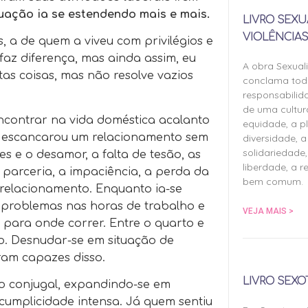
uação ia se estendendo mais e mais.
LIVRO SEXU
VIOLÊNCIAS
 a de quem a viveu com privilégios e
faz diferença, mas ainda assim, eu
A obra Sexual
tas coisas, mas não resolve vazios
conclama tod
responsabilid
de uma cultu
contrar na vida doméstica acalanto
equidade, a pl
de escancarou um relacionamento sem
diversidade, a 
solidariedade,
es e o desamor, a falta de tesão, as
liberdade, a r
de parceria, a impaciência, a perda da
bem comum.
 relacionamento. Enquanto ia-se
 problemas nas horas de trabalho e
VEJA MAIS >
s para onde correr. Entre o quarto e
o. Desnudar-se em situação de
ram capazes disso.
LIVRO SEXO
o conjugal, expandindo-se em
cumplicidade intensa. Já quem sentiu