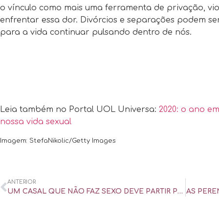
o vínculo como mais uma ferramenta de privação, vio
enfrentar essa dor. Divórcios e separações podem ser
para a vida continuar pulsando dentro de nós.
Leia também no Portal UOL Universa:
2020: o ano em
nossa vida sexual
Imagem: StefaNikolic/Getty Images
ANTERIOR
UM CASAL QUE NÃO FAZ SEXO DEVE PARTIR PARA UMA RELAÇÃO NÃO-MONOGÂMICA? – UOL UNIVERSA
AS PERE