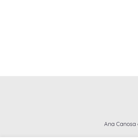
Ana Canosa é