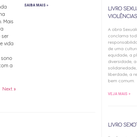
SAIBA MAIS »
inda
LIVRO SEXU
uma
VIOLÊNCIAS
o. Mais
ra
A obra Sexual
conclama tod
 ser
responsabilid
de vida
de uma cultu
equidade, a pl
, sono
diversidade, a 
 com a
solidariedade,
liberdade, a r
bem comum.
Next »
VEJA MAIS >
LIVRO SEXO