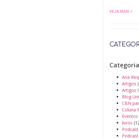
VEJA MAIS >
CATEGOR
Categori
Ana Res
Artigos
(
Artigos 
Blog Un
CBN par
Coluna 
Eventos
livros
(1
Podcast
Podcast 