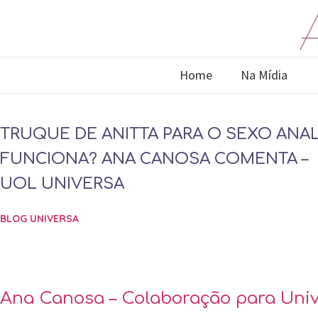
Home
Na Mídia
TRUQUE DE ANITTA PARA O SEXO ANA
FUNCIONA? ANA CANOSA COMENTA –
UOL UNIVERSA
BLOG UNIVERSA
Ana Canosa – Colaboração para Uni