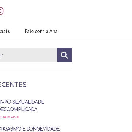
asts
Fale com a Ana
ECENTES
LIVRO SEXUALIDADE
DESCOMPLICADA
EJA MAIS >
ORGASMO E LONGEVIDADE: