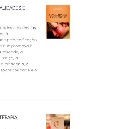
ALIDADES E
idades e Violências
os à
ade pela edificação
ra que promova a
uralidade, a
justiça, a
 a cidadania, a
esponsabilidade e o
TERAPIA