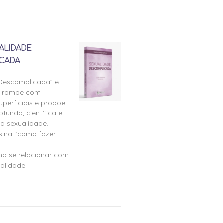
ALIDADE
CADA
 Descomplicada” é
e rompe com
perficiais e propõe
ofunda, científica e
a sexualidade.
nsina “como fazer
mo se relacionar com
alidade.