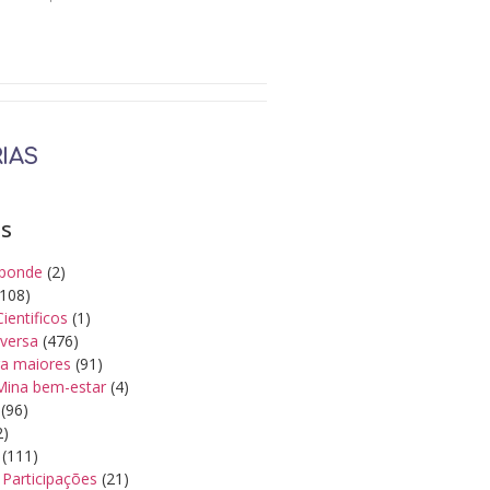
IAS
as
ponde
(2)
108)
Cientificos
(1)
iversa
(476)
a maiores
(91)
Mina bem-estar
(4)
(96)
2)
(111)
Participações
(21)