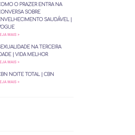
COMO O PRAZER ENTRA NA
CONVERSA SOBRE
ENVELHECIMENTO SAUDÁVEL |
VOGUE
EJA MAIS >
SEXUALIDADE NA TERCEIRA
DADE | VIDA MELHOR
EJA MAIS >
CBN NOITE TOTAL | CBN
EJA MAIS >