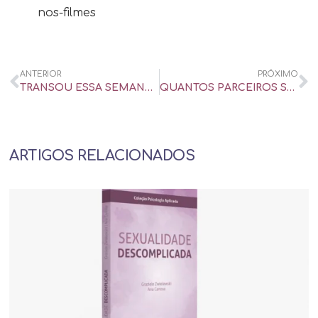
nos-filmes
ANTERIOR
PRÓXIMO
TRANSOU ESSA SEMANA? CIÊNCIA TENTA CALCULAR FREQUÊNCIA ‘IDEAL’ PARA O SEXO – UOL UNIVERSA
QUANTOS PARCEIROS SÃO DEMAIS? SPOILER: ESSA PERGUNTA É PURO CONTROLE – UOL UNIVERSA
ARTIGOS RELACIONADOS