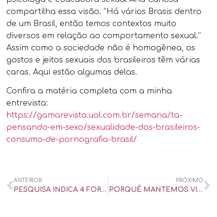
compartilha essa visão. “Há vários Brasis dentro
de um Brasil, então temos contextos muito
diversos em relação ao comportamento sexual.”
Assim como a sociedade não é homogênea, os
gostos e jeitos sexuais dos brasileiros têm várias
caras. Aqui estão algumas delas.
Confira a matéria completa com a minha
entrevista:
https://gamarevista.uol.com.br/semana/ta-
pensando-em-sexo/sexualidade-dos-brasileiros-
consumo-de-pornografia-brasil/
ANTERIOR
PRÓXIMO
PESQUISA INDICA 4 FORMAS DE TER MAIS PRAZER NA PENETRAÇÃO VAGINAL – UOL UNIVERSA
PORQUÊ MANTEMOS VIVO O AMOR DA JUVENTUDE | CNN TONIGHT – ENTREVISTA