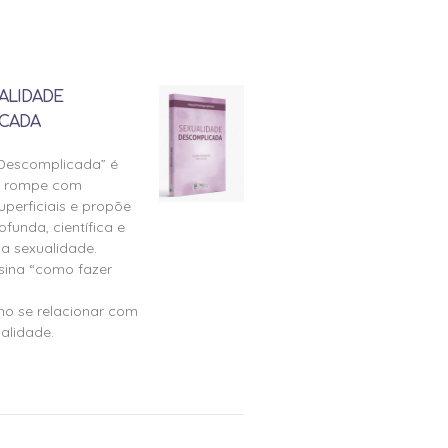
ALIDADE
CADA
 Descomplicada” é
e rompe com
perficiais e propõe
ofunda, científica e
a sexualidade.
nsina “como fazer
mo se relacionar com
alidade.