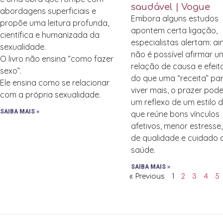
saudável | Vogue
abordagens superficiais e
Embora alguns estudos
propõe uma leitura profunda,
apontem certa ligação,
científica e humanizada da
especialistas alertam: a
sexualidade.
não é possível afirmar 
O livro não ensina “como fazer
relação de causa e efeit
sexo”.
do que uma “receita” pa
Ele ensina como se relacionar
viver mais, o prazer pode
com a própria sexualidade.
um reflexo de um estilo 
SAIBA MAIS »
que reúne bons vínculos
afetivos, menor estresse
de qualidade e cuidado
saúde.
SAIBA MAIS »
« Previous
1
2
3
4
5