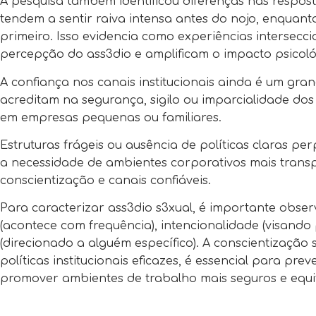
A pesquisa também identificou diferenças nas respos
tendem a sentir raiva intensa antes do nojo, enquan
primeiro. Isso evidencia como experiências intersecci
percepção do ass3dio e amplificam o impacto psicoló
A confiança nos canais institucionais ainda é um gran
acreditam na segurança, sigilo ou imparcialidade dos
em empresas pequenas ou familiares.
Estruturas frágeis ou ausência de políticas claras pe
a necessidade de ambientes corporativos mais trans
conscientização e canais confiáveis.
Para caracterizar ass3dio s3xual, é importante observ
(acontece com frequência), intencionalidade (visando 
(direcionado a alguém específico). A conscientização 
políticas institucionais eficazes, é essencial para pre
promover ambientes de trabalho mais seguros e equit