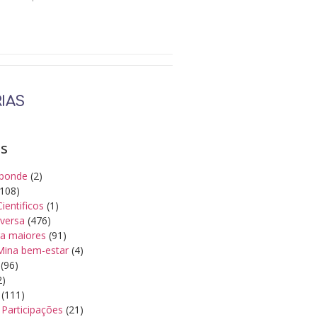
IAS
as
ponde
(2)
108)
Cientificos
(1)
iversa
(476)
a maiores
(91)
Mina bem-estar
(4)
(96)
2)
(111)
Participações
(21)