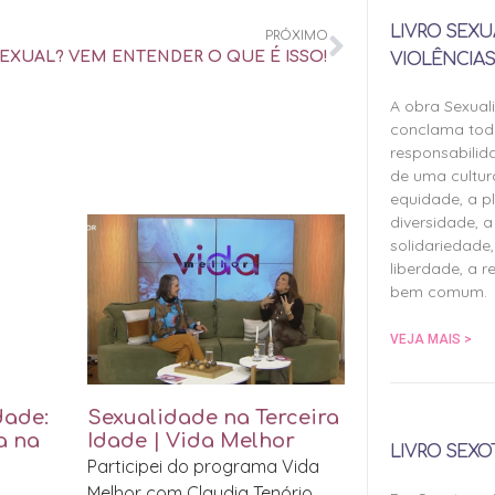
LIVRO SEXU
PRÓXIMO
EXUAL? VEM ENTENDER O QUE É ISSO!
VIOLÊNCIAS
A obra Sexual
conclama tod
responsabilid
de uma cultu
equidade, a pl
diversidade, a 
solidariedade,
liberdade, a r
bem comum.
VEJA MAIS >
dade:
Sexualidade na Terceira
a na
Idade | Vida Melhor
LIVRO SEXO
Participei do programa Vida
Melhor com Claudia Tenório