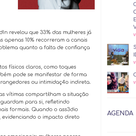
In revelou que 33% das mulheres já
V
as apenas 10% recorreram a canais
oblema quanto a falta de confiança
I
V
os físicos claros, como toques
ambém pode se manifestar de forma
trangedores ou intimidaç4o indireta.
V
as vítimas compartilham a situação
uardam para si, refletindo
nais formais. Quando o ass3dio
AGENDA
 evidenciando o impacto direto