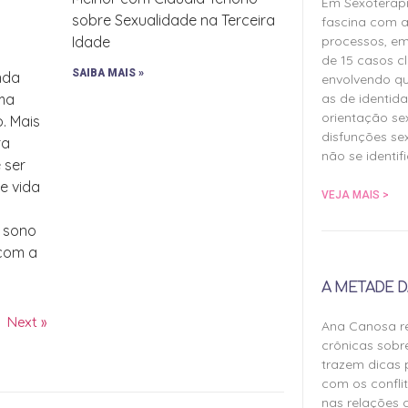
Em Sexoterap
sobre Sexualidade na Terceira
fascina com a
processos, em
Idade
de 15 casos cl
SAIBA MAIS »
inda
envolvendo qu
as de identida
uma
orientação sex
o. Mais
disfunções sex
ra
não se identif
 ser
de vida
VEJA MAIS >
, sono
 com a
A METADE D
Next »
Ana Canosa re
crônicas sobr
trazem dicas 
com os confli
nas relações