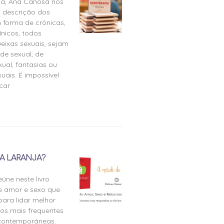
ia, Ana Canosa nos
 descrição dos
 forma de crônicas,
ínicos, todos
eixas sexuais, sejam
de sexual, de
ual, fantasias ou
uais. É impossível
icar
A LARANJA?
úne neste livro
e amor e sexo que
para lidar melhor
tos mais frequentes
 contemporâneas.