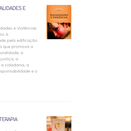
ALIDADES E
idades e Violências
os à
ade pela edificação
ra que promova a
uralidade, a
justiça, a
 a cidadania, a
esponsabilidade e o
TERAPIA