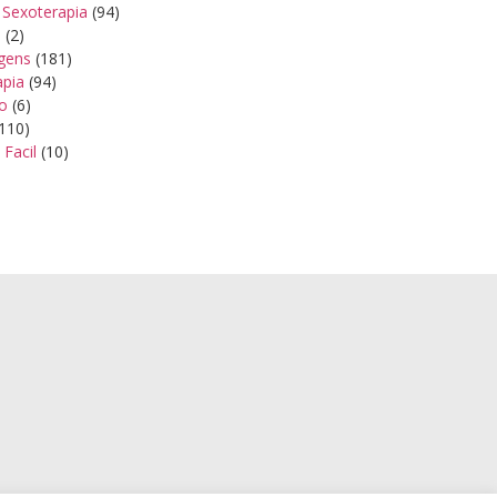
 Sexoterapia
(94)
s
(2)
gens
(181)
apia
(94)
ão
(6)
110)
 Facil
(10)