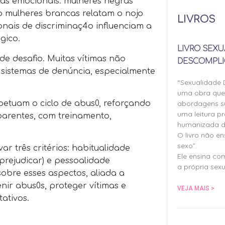
tas emocionais: mulheres negras
to mulheres brancas relatam o nojo
LIVROS
onais de discriminaç4o influenciam a
gico.
LIVRO SEXU
de desafio. Muitas vítimas não
DESCOMPLI
 sistemas de denúncia, especialmente
“Sexualidade
uma obra qu
abordagens su
rpetuam o ciclo de abus0, reforçando
uma leitura pr
parentes, com treinamento,
humanizada d
O livro não e
sexo”.
ar três critérios: habitualidade
Ele ensina co
prejudicar) e pessoalidade
a própria sexu
sobre esses aspectos, aliada a
venir abus0s, proteger vítimas e
VEJA MAIS >
ativos.