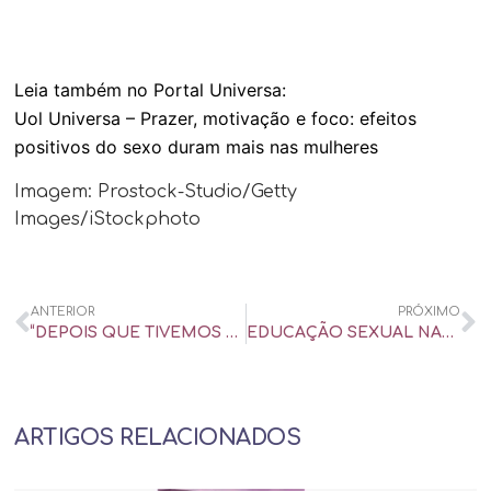
Leia também no Portal Universa:
Uol Universa – Prazer, motivação e foco: efeitos
positivos do sexo duram mais nas mulheres
Imagem: Prostock-Studio/Getty
Images/iStockphoto
ANTERIOR
PRÓXIMO
“DEPOIS QUE TIVEMOS FILHOS, MINHA ESPOSA SE DESINTERESSOU POR SEXO” – CBN PARA MAIORES – NOITE TOTAL – ENTREVISTA
EDUCAÇÃO SEXUAL NAS ESCOLAS: FINALMENTE SOCIEDADE ESTÁ MUDANDO A CABEÇA? – UOL UNIVERSA
ARTIGOS RELACIONADOS