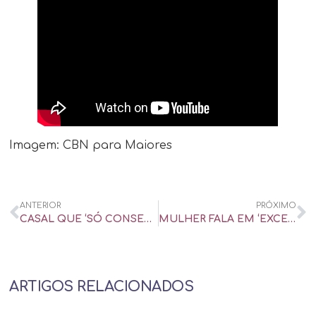
Imagem: CBN para Maiores
ANTERIOR
PRÓXIMO
CASAL QUE ‘SÓ CONSEGUEM FICAR BEM LONGE’: SERÁ QUE É MELHOR TERMINAR? – UOL UNIVERSA
MULHER FALA EM ‘EXCESSO DE LUBRIFICAÇÃO’: É NORMAL OU PODE SER PROBLEMA? – UOL UNIVERSA
ARTIGOS RELACIONADOS