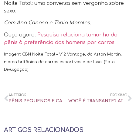
Noite Total: uma conversa sem vergonha sobre
sexo.
Com Ana Canosa e Tânia Morales.
Ouça agora:
Pesquisa relaciona tamanho do
pênis à preferência dos homens por carros
Imagem: CBN Noite Total – V12 Vantage, da Aston Martin,
marca britânica de carros esportivos e de luxo. (Foto:
Divulgação)
ANTERIOR
PRÓXIMO
PÊNIS PEQUENOS E CARROS VELOZES: POR QUE QUE HOMENS PRECISAM SE AUTOAFIRMAR – UOL UNIVERSA
VOCÊ É TRANSANTE? ATENÇÃO: RESPOSTA NÃO DEPENDE DO SEU NÚMERO DE PARCEIROS – UOL UNIVERSA
ARTIGOS RELACIONADOS