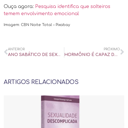
Ouça agora:
Pesquisa identifica que solteiros
temem envolvimento emocional
Imagem: CBN Noite Total – Pixabay
ANTERIOR
PRÓXIMO
ANO SABÁTICO DE SEXO E O MITO DA ‘MAL COMIDA’: ‘NUNCA ME SENTI TÃO LIVRE’ – UOL UNIVERSA
HORMÔNIO É CAPAZ DE DIMINUIR VERGONHA DE MULHERES NO SEXO, MOSTRA PESQUISA – UOL UNIVERSA
ARTIGOS RELACIONADOS