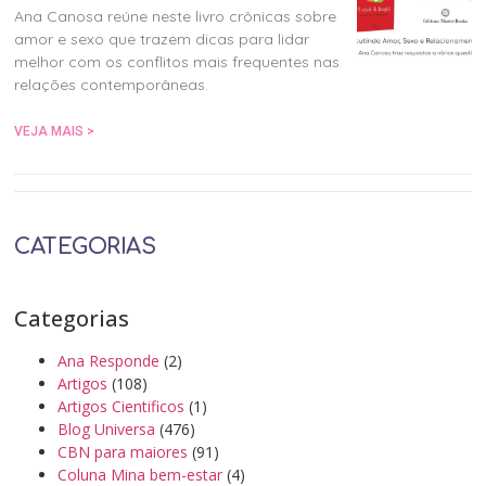
Ana Canosa reúne neste livro crônicas sobre
amor e sexo que trazem dicas para lidar
melhor com os conflitos mais frequentes nas
relações contemporâneas.
VEJA MAIS >
CATEGORIAS
Categorias
Ana Responde
(2)
Artigos
(108)
Artigos Cientificos
(1)
Blog Universa
(476)
CBN para maiores
(91)
Coluna Mina bem-estar
(4)