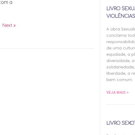
 com a
LIVRO SEXU
VIOLÊNCIAS
Next »
A obra Sexual
conclama tod
responsabilid
de uma cultu
equidade, a pl
diversidade, a 
solidariedade,
liberdade, a r
bem comum.
VEJA MAIS >
LIVRO SEXO