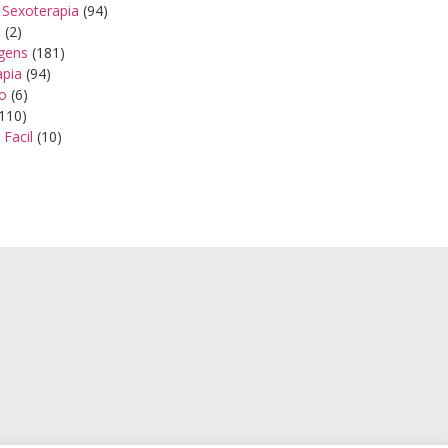
 Sexoterapia
(94)
s
(2)
gens
(181)
apia
(94)
ão
(6)
110)
 Facil
(10)