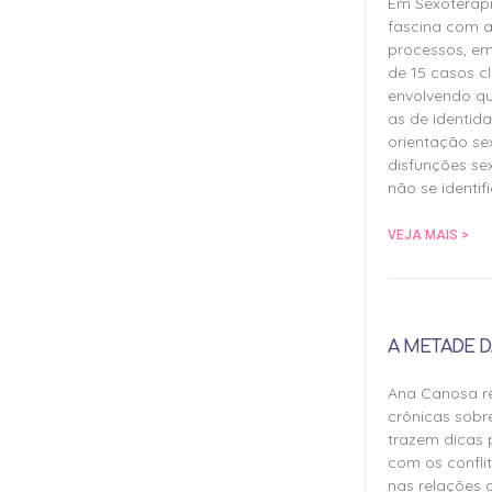
Em Sexoterap
fascina com a
processos, em
de 15 casos cl
envolvendo qu
as de identida
orientação sex
disfunções sex
não se identif
VEJA MAIS >
A METADE D
Ana Canosa re
crônicas sobr
trazem dicas 
com os confli
nas relações