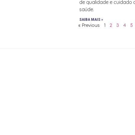
de qualidade e cuidado
saúde.
SAIBA MAIS »
« Previous
1
2
3
4
5