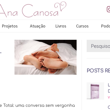
Projetos
Atuação
Livros
Cursos
Podc
–
POSTS R
V
te Total: uma conversa sem vergonha