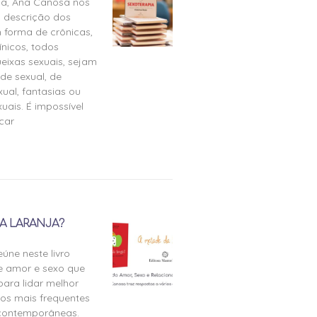
ia, Ana Canosa nos
 descrição dos
 forma de crônicas,
ínicos, todos
eixas sexuais, sejam
de sexual, de
ual, fantasias ou
uais. É impossível
icar
A LARANJA?
úne neste livro
e amor e sexo que
para lidar melhor
tos mais frequentes
 contemporâneas.