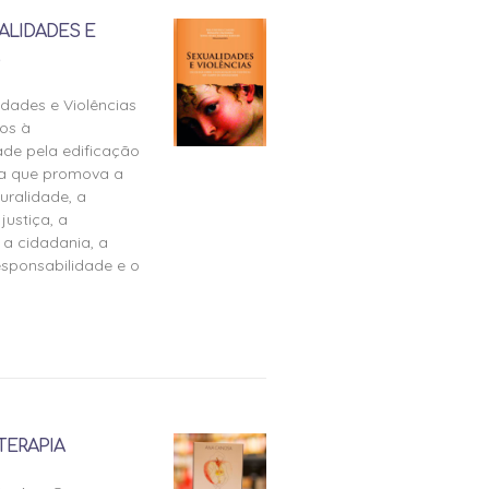
ALIDADES E
idades e Violências
os à
ade pela edificação
ra que promova a
uralidade, a
justiça, a
 a cidadania, a
esponsabilidade e o
TERAPIA