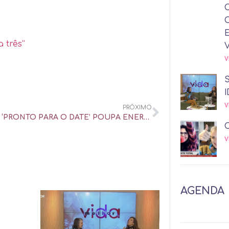
 três”
V
I
V
PRÓXIMO
FUNÇÃO ‘PRONTO PARA O DATE’ POUPA ENERGIA DE QUEM NÃO QUER SÓ PAPO NO APP – UOL UNIVERSA
V
AGENDA