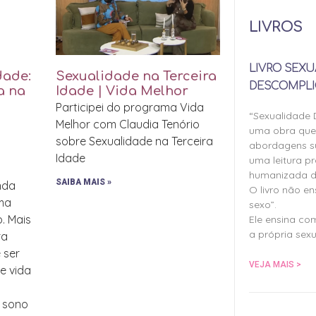
LIVROS
LIVRO SEXU
dade:
Sexualidade na Terceira
DESCOMPLI
a na
Idade | Vida Melhor
Participei do programa Vida
“Sexualidade
Melhor com Claudia Tenório
uma obra qu
sobre Sexualidade na Terceira
abordagens su
Idade
uma leitura pr
humanizada d
SAIBA MAIS »
inda
O livro não e
uma
sexo”.
o. Mais
Ele ensina co
a própria sexu
ra
 ser
VEJA MAIS >
de vida
, sono