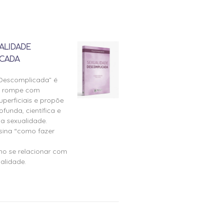
ALIDADE
CADA
 Descomplicada” é
e rompe com
perficiais e propõe
ofunda, científica e
a sexualidade.
nsina “como fazer
mo se relacionar com
alidade.