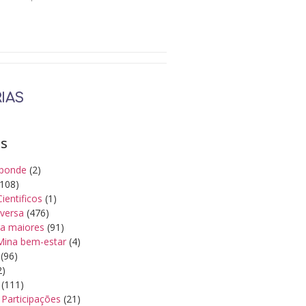
IAS
as
ponde
(2)
108)
Cientificos
(1)
iversa
(476)
a maiores
(91)
Mina bem-estar
(4)
(96)
2)
(111)
Participações
(21)