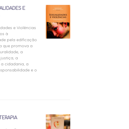
ALIDADES E
idades e Violências
os à
ade pela edificação
ra que promova a
uralidade, a
justiça, a
 a cidadania, a
esponsabilidade e o
TERAPIA