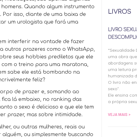
os homens. Quando algum instrumento
LIVROS
. Por isso, diante de uma baixa de
ltar um urologista que fará uma
LIVRO SEXU
DESCOMPLI
 interferir na vontade de fazer
ara outros prazeres como o WhatsApp,
“Sexualidade
uma obra qu
sobre seus hobbies prediletos que ele
abordagens su
o com o treino para uma maratona,
uma leitura pr
uem sabe ele está bombando na
humanizada d
ncrivelmente feliz?
O livro não e
sexo”.
 corpo de prazer e, somando ao
Ele ensina co
fica lá embaixo, no ranking das
a própria sexu
anto o sexo é delicioso e que ele tem
er prazer, mas sobre intimidade.
VEJA MAIS >
her, ou outras mulheres, reais ou
or alguém, ou simplesmente buscando