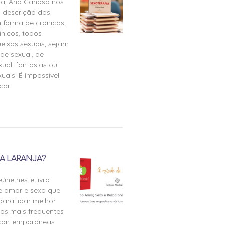
ia, Ana Canosa nos
 descrição dos
 forma de crônicas,
ínicos, todos
eixas sexuais, sejam
de sexual, de
ual, fantasias ou
uais. É impossível
icar
A LARANJA?
úne neste livro
e amor e sexo que
para lidar melhor
tos mais frequentes
 contemporâneas.