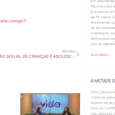
Em Sexoterap
fascina com a
processos, em
de 15 casos cl
rada comigo?’
envolvendo qu
as de identida
orientação sex
disfunções sex
não se identif
PRÓXIMO
VEJA MAIS >
EDUCAÇÃO SEXUAL DE CRIANÇAS E ADOLESCENTES: O QUE OS PAIS PRECISAM SABER – UOL UNIVERSA
A METADE D
Ana Canosa re
crônicas sobr
trazem dicas 
com os confli
nas relações