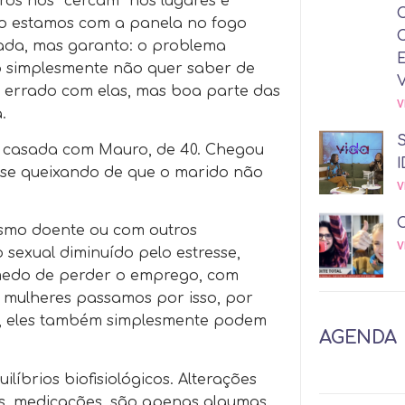
os nos “cercam” nos lugares e
o estamos com a panela no fogo
ada, mas garanto: o problema
o simplesmente não quer saber de
á errado com elas, mas boa parte das
V
.
, casada com Mauro, de 40. Chegou
I
, se queixando de que o marido não
V
esmo doente ou com outros
V
sexual diminuído pelo estresse,
medo de perder o emprego, com
 mulheres passamos por isso, por
o, eles também simplesmente podem
AGENDA
líbrios biofisiológicos. Alterações
as, medicações, são apenas algumas