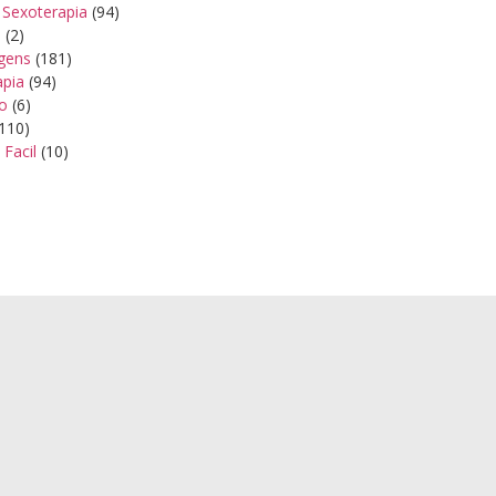
 Sexoterapia
(94)
s
(2)
gens
(181)
apia
(94)
ão
(6)
110)
 Facil
(10)