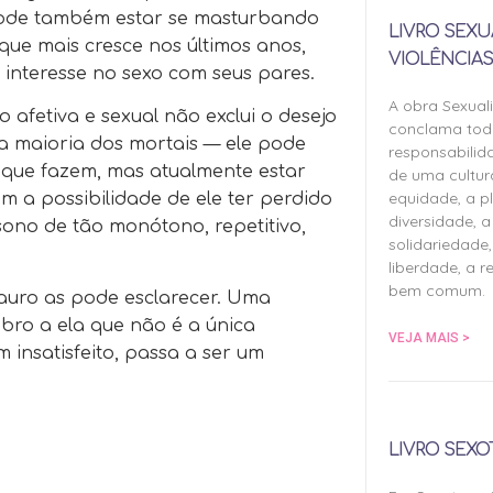
 Pode também estar se masturbando
LIVRO SEXU
que mais cresce nos últimos anos,
VIOLÊNCIAS
interesse no sexo com seus pares.
A obra Sexual
 afetiva e sexual não exclui o desejo
conclama tod
a maioria dos mortais — ele pode
responsabilid
o que fazem, mas atualmente estar
de uma cultu
equidade, a pl
m a possibilidade de ele ter perdido
diversidade, a 
sono de tão monótono, repetitivo,
solidariedade,
liberdade, a r
bem comum.
Mauro as pode esclarecer. Uma
bro a ela que não é a única
VEJA MAIS >
insatisfeito, passa a ser um
LIVRO SEXO