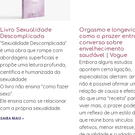
Livro Sexualidade
Orgasmo e longevi
Descomplicada
como o prazer entr
conversa sobre
“Sexualidade Descomplicada”
envelhecimento
é uma obra que rompe com
saudável | Vogue
abordagens superficiais e
Embora alguns estudos
propõe uma leitura profunda,
apontem certa ligação,
científica e humanizada da
especialistas alertam: a
sexualidade.
não é possível afirmar 
O livro não ensina “como fazer
relação de causa e efeit
sexo”.
do que uma “receita” pa
Ele ensina como se relacionar
viver mais, o prazer pode
com a própria sexualidade.
um reflexo de um estilo 
SAIBA MAIS »
que reúne bons vínculos
afetivos, menor estresse
de qualidade e cuidado