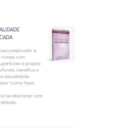
ALIDADE
CADA
 Descomplicada” é
e rompe com
perficiais e propõe
ofunda, científica e
a sexualidade.
nsina “como fazer
mo se relacionar com
alidade.