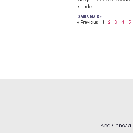
saúde.
SAIBA MAIS »
« Previous
1
2
3
4
5
Ana Canosa é