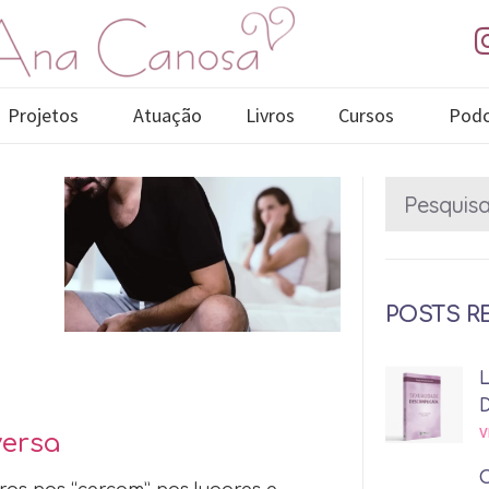
Projetos
Atuação
Livros
Cursos
Podc
POSTS R
V
versa