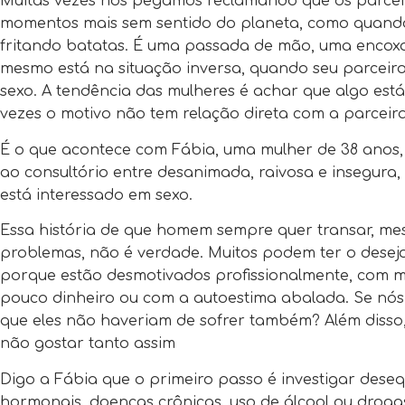
Muitas vezes nos pegamos reclamando que os parceir
momentos mais sem sentido do planeta, como quand
fritando batatas. É uma passada de mão, uma encox
mesmo está na situação inversa, quando seu parceir
sexo. A tendência das mulheres é achar que algo est
vezes o motivo não tem relação direta com a parceira
É o que acontece com Fábia, uma mulher de 38 anos
ao consultório entre desanimada, raivosa e insegura
está interessado em sexo.
Essa história de que homem sempre quer transar, m
problemas, não é verdade. Muitos podem ter o desejo 
porque estão desmotivados profissionalmente, com 
pouco dinheiro ou com a autoestima abalada. Se nós
que eles não haveriam de sofrer também? Além diss
não gostar tanto assim
Digo a Fábia que o primeiro passo é investigar desequi
hormonais, doenças crônicas, uso de álcool ou drog