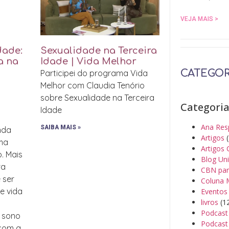
VEJA MAIS >
dade:
Sexualidade na Terceira
a na
Idade | Vida Melhor
CATEGOR
Participei do programa Vida
Melhor com Claudia Tenório
sobre Sexualidade na Terceira
Categori
Idade
Ana Res
SAIBA MAIS »
inda
Artigos
(
uma
Artigos 
o. Mais
Blog Un
ra
CBN par
 ser
Coluna 
de vida
Eventos
livros
(1
Podcast
, sono
Podcast 
 com a