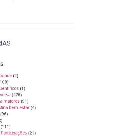
IAS
as
ponde
(2)
108)
Cientificos
(1)
iversa
(476)
a maiores
(91)
Mina bem-estar
(4)
(96)
2)
(111)
Participações
(21)