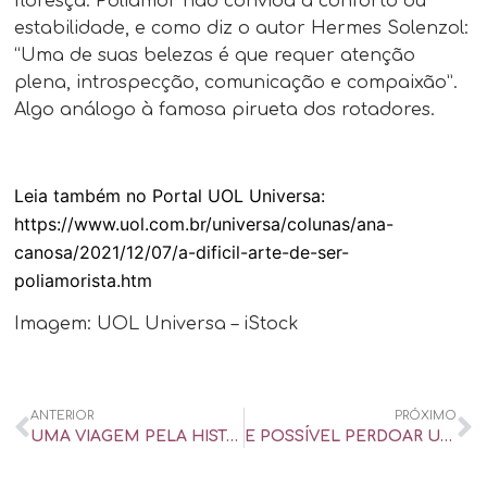
floresça. Poliamor não convida a conforto ou
estabilidade, e como diz o autor Hermes Solenzol:
“Uma de suas belezas é que requer atenção
plena, introspecção, comunicação e compaixão”.
Algo análogo à famosa pirueta dos rotadores.
Leia também no Portal UOL Universa:
https://www.uol.com.br/universa/colunas/ana-
canosa/2021/12/07/a-dificil-arte-de-ser-
poliamorista.htm
Imagem: UOL Universa – iStock
ANTERIOR
PRÓXIMO
UMA VIAGEM PELA HISTÓRIA DO CLITÓRIS: ATÉ COLOMBO DESCOBRIU O PRAZER NELE! – UOL UNIVERSA
E POSSÍVEL PERDOAR UMA TRAIÇÃO? – NOITE TOTAL – ENTREVISTA