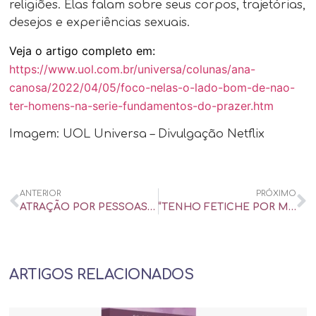
religiões. Elas falam sobre seus corpos, trajetórias,
desejos e experiências sexuais.
Veja o artigo completo em:
https://www.uol.com.br/universa/colunas/ana-
canosa/2022/04/05/foco-nelas-o-lado-bom-de-nao-
ter-homens-na-serie-fundamentos-do-prazer.htm
Imagem: UOL Universa – Divulgação Netflix
ANTERIOR
PRÓXIMO
ATRAÇÃO POR PESSOAS CASADAS – CBN PARA MAIORES – NOITE TOTAL – ENTREVISTA
“TENHO FETICHE POR MULHERES CASADAS” – CBN PARA MAIORES – NOITE TOTAL – ENTREVISTA
ARTIGOS RELACIONADOS