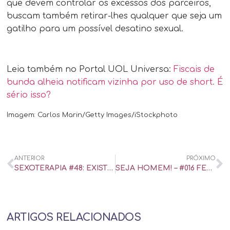
que devem controlar os excessos dos parceiros,
buscam também retirar-lhes qualquer que seja um
gatilho para um possível desatino sexual.
Leia também no Portal UOL Universa:
Fiscais de
bunda alheia notificam vizinha por uso de short. É
sério isso?
Imagem: Carlos Marin/Getty Images/iStockphoto
ANTERIOR
PRÓXIMO
SEXOTERAPIA #48: EXISTE SEXO DURANTE E DEPOIS DA MENOPAUSA? COM MÔNICA MARTELLI
SEJA HOMEM! – #016 FETICHES
ARTIGOS RELACIONADOS