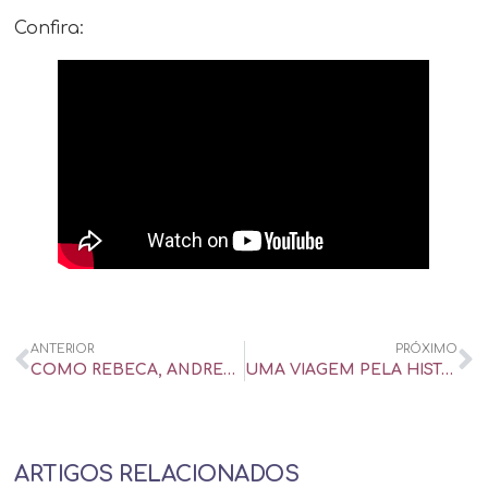
Confira:
ANTERIOR
PRÓXIMO
COMO REBECA, ANDREA BELTRÃO MOSTRA QUE MULHERES CASADAS TAMBÉM SE MASTURBAM – UOL UNIVERSA
UMA VIAGEM PELA HISTÓRIA DO CLITÓRIS: ATÉ COLOMBO DESCOBRIU O PRAZER NELE! – UOL UNIVERSA
ARTIGOS RELACIONADOS