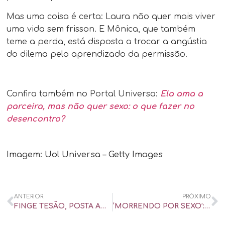
Mas uma coisa é certa: Laura não quer mais viver
uma vida sem frisson. E Mônica, que também
teme a perda, está disposta a trocar a angústia
do dilema pelo aprendizado da permissão.
Confira também no Portal Universa:
Ela ama a
parceira, mas não quer sexo: o que fazer no
desencontro?
Imagem: Uol Universa – Getty Images
ANTERIOR
PRÓXIMO
FINGE TESÃO, POSTA AMOR, EDITA O CORPO: QUANDO FOI QUE ISSO VIROU NORMAL? – UOL UNIVERSA
‘MORRENDO POR SEXO’: COMO O PRAZER TAMBÉM PODE SER UM ATO DE SOBREVIVÊNCIA – UOL UNIVERSA