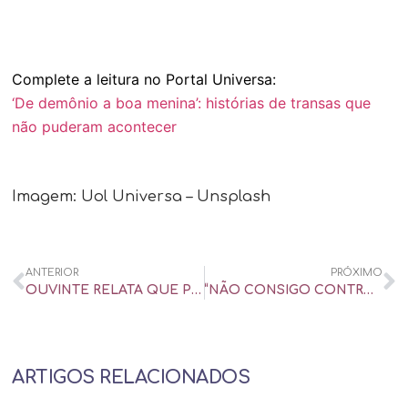
Complete a leitura no Portal Universa:
‘De demônio a boa menina’: histórias de transas que
não puderam acontecer
Imagem: Uol Universa – Unsplash
ANTERIOR
PRÓXIMO
OUVINTE RELATA QUE PERDOOU A TRAIÇÃO DA ESPOSA E APIMENTOU O SEXO DO CASAL – CBN PARA MAIORES – NOITE TOTAL – ENTREVISTA
“NÃO CONSIGO CONTROLAR O OLHAR SOBRE OS DECOTES FEMININOS” – CBN PARA MAIORES – NOITE TOTAL – ENTREVISTA
ARTIGOS RELACIONADOS