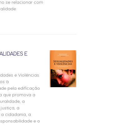
mo se relacionar com
alidade.
ALIDADES E
idades e Violências
os à
ade pela edificação
ra que promova a
uralidade, a
justiça, a
 a cidadania, a
esponsabilidade e o