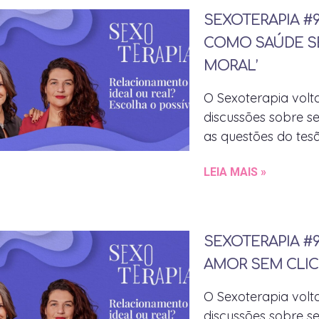
SEXOTERAPIA #93
COMO SAÚDE S
MORAL’
O Sexoterapia vol
discussões sobre s
as questões do te
LEIA MAIS »
SEXOTERAPIA #9
AMOR SEM CLIC
O Sexoterapia vol
discussões sobre s