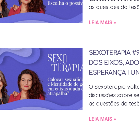
as questões do te
LEIA MAIS »
SEXOTERAPIA #91
DOS EIXOS, ADO
ESPERANÇA I UN
O Sexoterapia vol
discussões sobre s
as questões do te
LEIA MAIS »