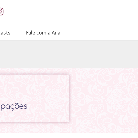
asts
Fale com a Ana
cipações