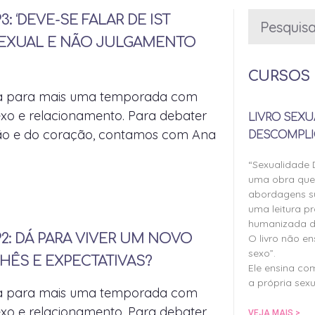
: ‘DEVE-SE FALAR DE IST
EXUAL E NÃO JULGAMENTO
CURSOS
ta para mais uma temporada com
exo e relacionamento. Para debater
LIVRO SEXU
são e do coração, contamos com Ana
DESCOMPLI
“Sexualidade
uma obra qu
abordagens su
uma leitura pr
humanizada d
2: DÁ PARA VIVER UM NOVO
O livro não e
sexo”.
HÊS E EXPECTATIVAS?
Ele ensina co
a própria sexu
ta para mais uma temporada com
exo e relacionamento. Para debater
VEJA MAIS >