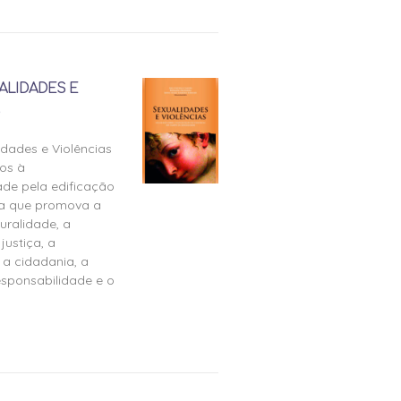
ALIDADES E
idades e Violências
os à
ade pela edificação
ra que promova a
uralidade, a
justiça, a
 a cidadania, a
esponsabilidade e o