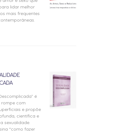
e amor e sexo que
para lidar melhor
tos mais frequentes
 contemporâneas.
ALIDADE
CADA
 Descomplicada” é
e rompe com
perficiais e propõe
ofunda, científica e
a sexualidade.
nsina “como fazer