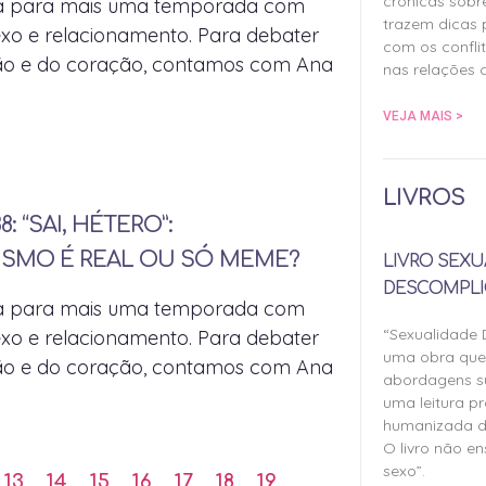
crônicas sobr
ta para mais uma temporada com
trazem dicas 
exo e relacionamento. Para debater
com os confli
são e do coração, contamos com Ana
nas relações
VEJA MAIS >
LIVROS
: “SAI, HÉTERO”:
ISMO É REAL OU SÓ MEME?
LIVRO SEXU
DESCOMPLI
ta para mais uma temporada com
“Sexualidade
exo e relacionamento. Para debater
uma obra qu
são e do coração, contamos com Ana
abordagens su
uma leitura pr
humanizada d
O livro não e
sexo”.
13
14
15
16
17
18
19