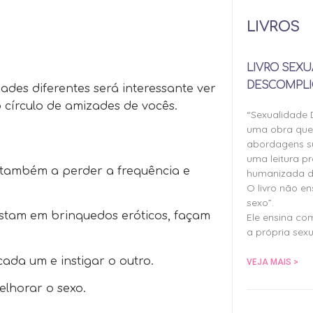
LIVROS
LIVRO SEXU
DESCOMPLI
ades diferentes será interessante ver
o círculo de amizades de vocês.
“Sexualidade
uma obra qu
abordagens su
uma leitura pr
 também a perder a frequência e
humanizada d
O livro não e
sexo”.
istam em brinquedos eróticos, façam
Ele ensina co
a própria sexu
ada um e instigar o outro.
VEJA MAIS >
elhorar o sexo.