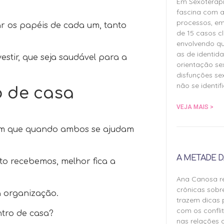
Em Sexoterap
fascina com a
processos, em
r os papéis de cada um, tanto
de 15 casos cl
envolvendo qu
as de identida
estir, que seja saudável para a
orientação sex
disfunções sex
não se identif
o de casa
VEJA MAIS >
tam que quando ambos se ajudam
A METADE D
to recebemos, melhor fica a
Ana Canosa re
crônicas sobr
a organização.
trazem dicas 
com os confli
ntro de casa?
nas relações