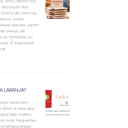
ia, Ana Canosa nos
 descrição dos
 forma de crônicas,
ínicos, todos
eixas sexuais, sejam
de sexual, de
ual, fantasias ou
uais. É impossível
icar
A LARANJA?
úne neste livro
e amor e sexo que
para lidar melhor
tos mais frequentes
 contemporâneas.