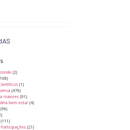
IAS
as
ponde
(2)
108)
Cientificos
(1)
iversa
(476)
a maiores
(91)
Mina bem-estar
(4)
(96)
2)
(111)
Participações
(21)