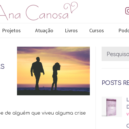
Projetos
Atuação
Livros
Cursos
Podc
AS
POSTS R
be de alguém que viveu alguma crise
V