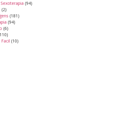
 Sexoterapia
(94)
s
(2)
gens
(181)
apia
(94)
ão
(6)
110)
 Facil
(10)