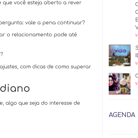
que você esteja aberto a rever
ergunta: vale a pena continuar?
tar o relacionamento pode até
V
o?
I
V
ajustes, com dicas de como superar
V
idiano
, algo que seja do interesse de
AGENDA