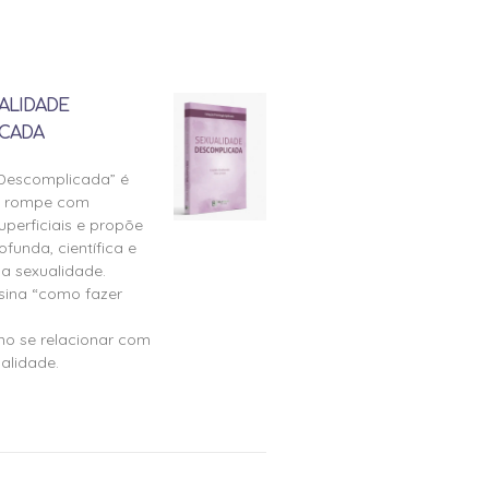
ALIDADE
CADA
 Descomplicada” é
e rompe com
perficiais e propõe
ofunda, científica e
a sexualidade.
nsina “como fazer
mo se relacionar com
alidade.