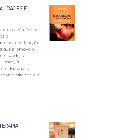
ALIDADES E
idades e Violências
os à
ade pela edificação
ra que promova a
uralidade, a
justiça, a
 a cidadania, a
esponsabilidade e o
TERAPIA