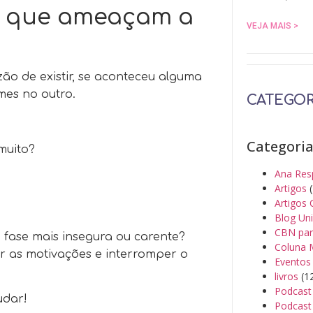
es que ameaçam a
VEJA MAIS >
ão de existir, se aconteceu alguma
mes no outro.
CATEGOR
Categori
muito?
Ana Res
Artigos
(
Artigos 
Blog Un
CBN par
fase mais insegura ou carente?
Coluna 
ar as motivações e interromper o
Eventos
livros
(1
Podcast
udar!
Podcast 