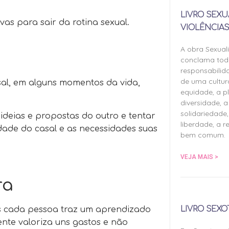
LIVRO SEXU
vas para sair da rotina sexual.
VIOLÊNCIAS
A obra Sexual
conclama tod
responsabilid
de uma cultu
sal, em alguns momentos da vida,
equidade, a pl
diversidade, a 
solidariedade,
ideias e propostas do outro e tentar
liberdade, a r
idade do casal e as necessidades suas
bem comum.
VEJA MAIS >
ra
LIVRO SEXO
s cada pessoa traz um aprendizado
ente valoriza uns gastos e não