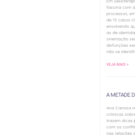
Em Sexoterap
fascina com a
processos, em
de 15 casos cl
envolvendo qu
as de identida
orientação sex
disfunções sex
não se identif
VEJA MAIS >
A METADE D
Ana Canosa re
crônicas sobr
trazem dicas 
com os confli
nas relações