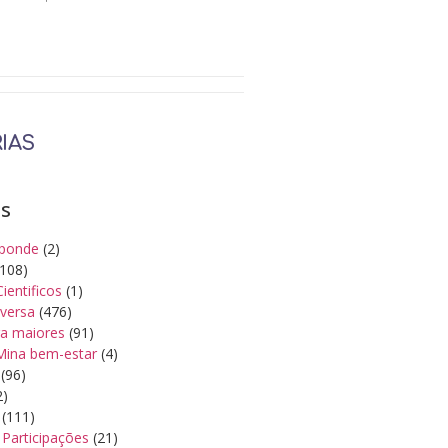
IAS
as
ponde
(2)
108)
Cientificos
(1)
iversa
(476)
a maiores
(91)
Mina bem-estar
(4)
(96)
2)
(111)
Participações
(21)