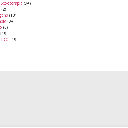
 Sexoterapia
(94)
s
(2)
gens
(181)
apia
(94)
ão
(6)
110)
 Facil
(10)