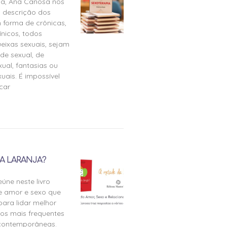
ia, Ana Canosa nos
 descrição dos
 forma de crônicas,
ínicos, todos
eixas sexuais, sejam
de sexual, de
ual, fantasias ou
uais. É impossível
icar
A LARANJA?
úne neste livro
e amor e sexo que
para lidar melhor
tos mais frequentes
 contemporâneas.