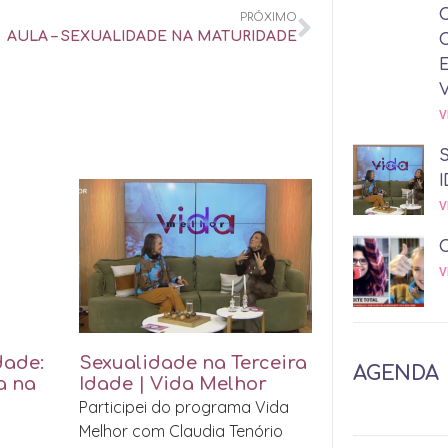
PRÓXIMO
AULA – SEXUALIDADE NA MATURIDADE
V
I
V
V
dade:
Sexualidade na Terceira
AGENDA
a na
Idade | Vida Melhor
Participei do programa Vida
Melhor com Claudia Tenório