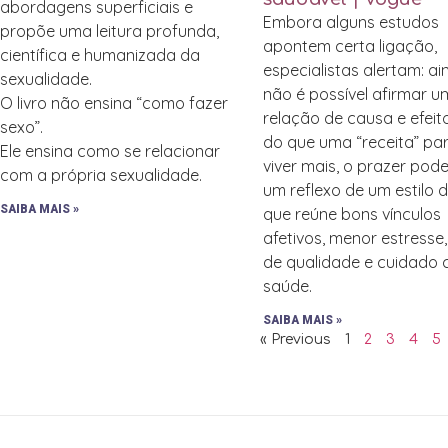
abordagens superficiais e
Embora alguns estudos
propõe uma leitura profunda,
apontem certa ligação,
científica e humanizada da
especialistas alertam: a
sexualidade.
não é possível afirmar 
O livro não ensina “como fazer
relação de causa e efeit
sexo”.
do que uma “receita” pa
Ele ensina como se relacionar
viver mais, o prazer pode
com a própria sexualidade.
um reflexo de um estilo 
SAIBA MAIS »
que reúne bons vínculos
afetivos, menor estresse
de qualidade e cuidado
saúde.
SAIBA MAIS »
« Previous
1
2
3
4
5