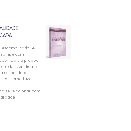
ALIDADE
CADA
 Descomplicada” é
e rompe com
perficiais e propõe
ofunda, científica e
a sexualidade.
nsina “como fazer
mo se relacionar com
alidade.