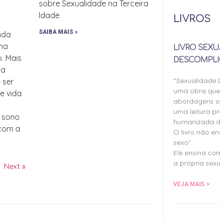
sobre Sexualidade na Terceira
Idade
LIVROS
SAIBA MAIS »
inda
uma
LIVRO SEXU
o. Mais
DESCOMPLI
ra
“Sexualidade
 ser
uma obra qu
de vida
abordagens su
uma leitura pr
, sono
humanizada d
 com a
O livro não e
sexo”.
Ele ensina co
a própria sexu
Next »
VEJA MAIS >