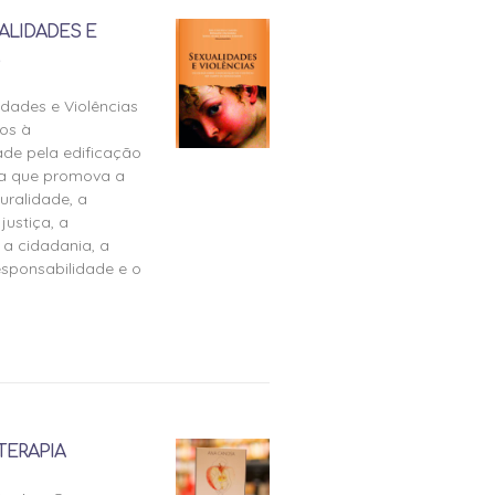
ALIDADES E
idades e Violências
os à
ade pela edificação
ra que promova a
uralidade, a
justiça, a
 a cidadania, a
esponsabilidade e o
TERAPIA