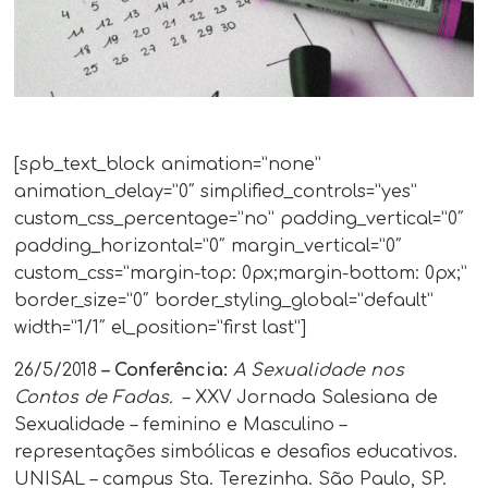
[spb_text_block animation=”none”
animation_delay=”0″ simplified_controls=”yes”
custom_css_percentage=”no” padding_vertical=”0″
padding_horizontal=”0″ margin_vertical=”0″
custom_css=”margin-top: 0px;margin-bottom: 0px;”
border_size=”0″ border_styling_global=”default”
width=”1/1″ el_position=”first last”]
26/5/2018
– Conferência:
A Sexualidade nos
Contos de Fadas.
– XXV Jornada Salesiana de
Sexualidade – feminino e Masculino –
representações simbólicas e desafios educativos.
UNISAL – campus Sta. Terezinha. São Paulo, SP.