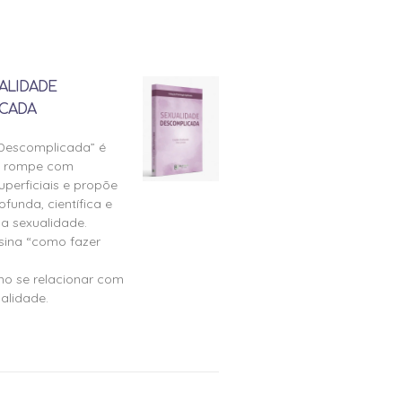
ALIDADE
CADA
 Descomplicada” é
e rompe com
perficiais e propõe
ofunda, científica e
a sexualidade.
nsina “como fazer
mo se relacionar com
alidade.