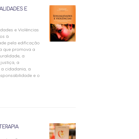
ALIDADES E
idades e Violências
os à
ade pela edificação
ra que promova a
uralidade, a
justiça, a
 a cidadania, a
esponsabilidade e o
TERAPIA