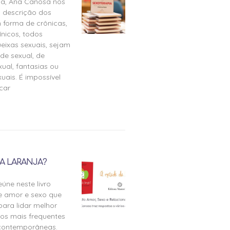
ia, Ana Canosa nos
 descrição dos
 forma de crônicas,
ínicos, todos
eixas sexuais, sejam
de sexual, de
ual, fantasias ou
uais. É impossível
icar
A LARANJA?
úne neste livro
e amor e sexo que
para lidar melhor
tos mais frequentes
 contemporâneas.