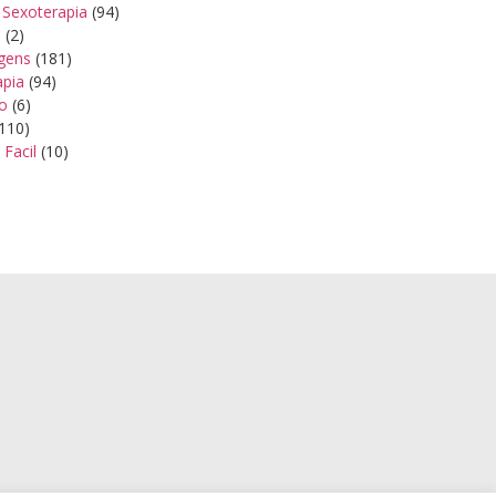
 Sexoterapia
(94)
s
(2)
gens
(181)
apia
(94)
ão
(6)
110)
 Facil
(10)