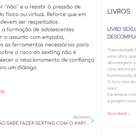
er “não” e a resistir à pressão de
LIVROS
 físico ou virtual. Reforce que em
 devem ser respeitados.
LIVRO SEXU
a a formação de adolescentes
DESCOMPLI
ar o assunto com empatia,
es as ferramentas necessárias para
“Sexualidade
sobre o risco do sext1ng não é
uma obra qu
ecer o relacionamento de confiança
abordagens su
ara um diálogo.
uma leitura pr
humanizada d
O livro não e
sexo”.
lo
Ele ensina co
a própria sexu
VEJA MAIS >
PRÓXIMO
AINDA NÃO SABE FAZER SEXTING COM O PAR? TROCA DE MENSAGENS APIMENTA ROTINA – UOL UNIVERSA