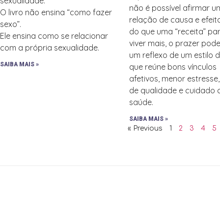
sexualidade.
não é possível afirmar 
O livro não ensina “como fazer
relação de causa e efeit
sexo”.
do que uma “receita” pa
Ele ensina como se relacionar
viver mais, o prazer pode
com a própria sexualidade.
um reflexo de um estilo 
SAIBA MAIS »
que reúne bons vínculos
afetivos, menor estresse
de qualidade e cuidado
saúde.
SAIBA MAIS »
« Previous
1
2
3
4
5