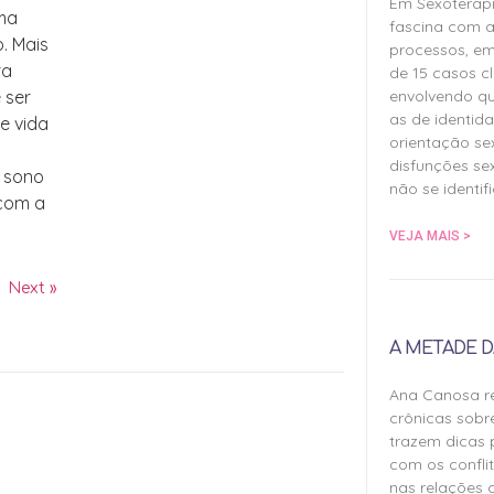
Em Sexoterap
uma
fascina com a
o. Mais
processos, em
ra
de 15 casos cl
envolvendo qu
 ser
as de identida
de vida
orientação sex
disfunções sex
, sono
não se identif
 com a
VEJA MAIS >
Next »
A METADE D
Ana Canosa re
crônicas sobr
trazem dicas 
com os confli
nas relações