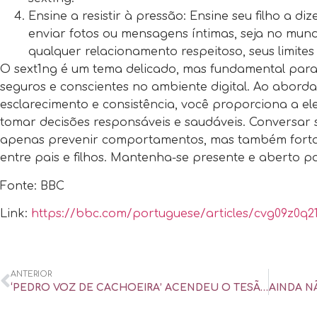
Ensine a resistir à pressão: Ensine seu filho a diz
enviar fotos ou mensagens íntimas, seja no mundo
qualquer relacionamento respeitoso, seus limites
O sext1ng é um tema delicado, mas fundamental par
seguros e conscientes no ambiente digital. Ao abord
esclarecimento e consistência, você proporciona a el
tomar decisões responsáveis e saudáveis. Conversar 
apenas prevenir comportamentos, mas também fortal
entre pais e filhos. Mantenha-se presente e aberto p
Fonte: BBC
Link:
https://bbc.com/portuguese/articles/cvg09z0q21
ANTERIOR
‘PEDRO VOZ DE CACHOEIRA’ ACENDEU O TESÃO, MAS HOJE ELA DANÇA E GOZA SOZINHA – UOL UNIVERSA