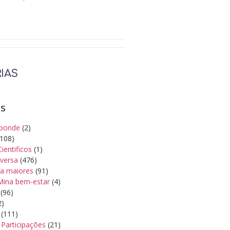
IAS
as
ponde
(2)
108)
Cientificos
(1)
iversa
(476)
a maiores
(91)
Mina bem-estar
(4)
(96)
2)
(111)
Participações
(21)