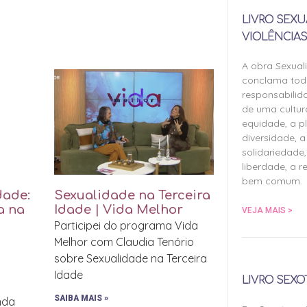
LIVRO SEXU
VIOLÊNCIAS
A obra Sexual
conclama tod
responsabilid
de uma cultu
equidade, a pl
diversidade, a 
solidariedade,
liberdade, a r
bem comum.
dade:
Sexualidade na Terceira
a na
Idade | Vida Melhor
VEJA MAIS >
Participei do programa Vida
Melhor com Claudia Tenório
sobre Sexualidade na Terceira
Idade
LIVRO SEXO
SAIBA MAIS »
inda