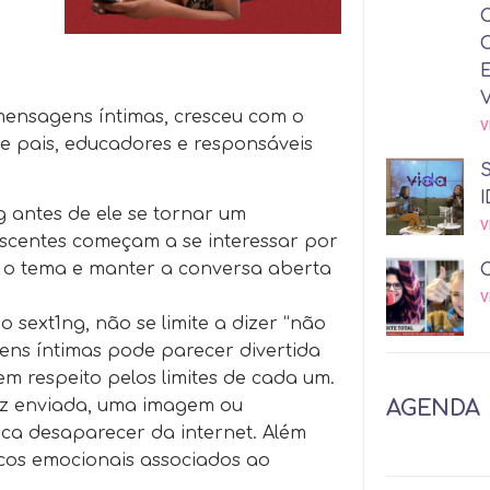
mensagens íntimas, cresceu com o
V
e pais, educadores e responsáveis
I
 antes de ele se tornar um
V
escentes começam a se interessar por
ir o tema e manter a conversa aberta
V
o sext1ng, não se limite a dizer “não
gens íntimas pode parecer divertida
m respeito pelos limites de cada um.
AGENDA
vez enviada, uma imagem ou
a desaparecer da internet. Além
iscos emocionais associados ao