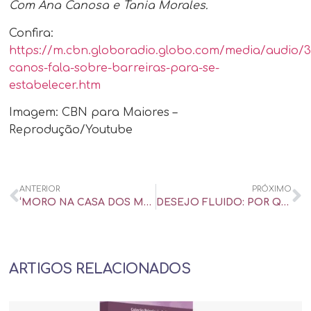
Com Ana Canosa e Tania Morales.
Confira:
https://m.cbn.globoradio.globo.com/media/audio/
canos-fala-sobre-barreiras-para-se-
estabelecer.htm
Imagem: CBN para Maiores –
Reprodução/Youtube
ANTERIOR
PRÓXIMO
‘MORO NA CASA DOS MEUS PAIS COM MINHA MULHER E ELA NÃO QUER TRANSAR’ – UOL UNIVERSA
DESEJO FLUIDO: POR QUE HÁ ‘HÉTEROS’ QUE TRAEM COM PESSOAS DO MESMO SEXO? – UOL UNIVERSA
ARTIGOS RELACIONADOS