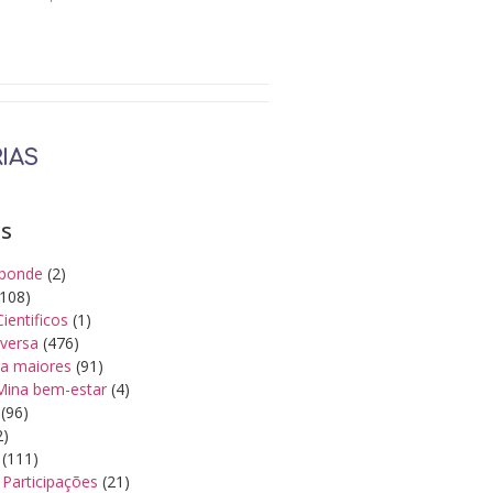
IAS
as
ponde
(2)
108)
Cientificos
(1)
iversa
(476)
a maiores
(91)
Mina bem-estar
(4)
(96)
2)
(111)
Participações
(21)