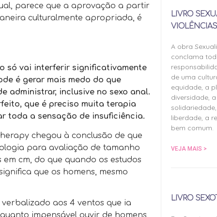
xual, parece que a aprovação a partir
LIVRO SEXU
neira culturalmente apropriada, é
VIOLÊNCIAS
A obra Sexual
conclama tod
responsabilid
ó vai interferir significativamente
de uma cultu
ode é gerar mais medo do que
equidade, a pl
e administrar, inclusive no sexo anal.
diversidade, a 
eito, que é preciso muita terapia
solidariedade,
ar toda a sensação de insuficiência.
liberdade, a r
bem comum.
 Therapy chegou à conclusão de que
dologia para avaliação de tamanho
VEJA MAIS >
es em cm, do que quando os estudos
 significa que os homens, mesmo
LIVRO SEXO
 verbalizado aos 4 ventos que ia
 quanto impensável ouvir de homens