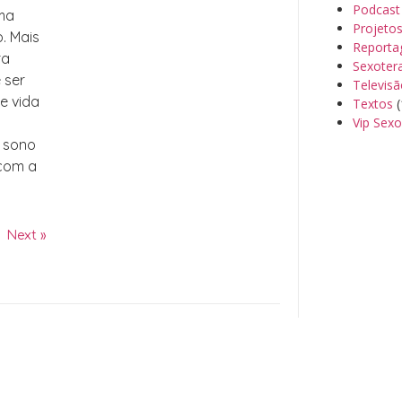
Podcast
uma
Projeto
o. Mais
Reporta
ra
Sexoter
 ser
Televis
de vida
Textos
(
Vip Sexo
, sono
 com a
Next »