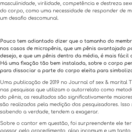
masculinidade, virilidade, competência e destreza se
do corpo, como uma necessidade de responder de ma
um desafio descomunal.
Pouco tem adiantado dizer que o tamanho do membro s
nos casos de micropênis, que um pênis avantajado p
desejo, e que um pênis dentro da média, é mais fácil d
Há uma fixação tão bem instalada, sobre o corpo perf
para dissociar a parte do corpo eleita para simboliz
Uma publicação de 2019 no Journal of sex & marital
nas pesquisas que utilizam o autorrelato como meto
do pênis, os resultados são significativamente maior
são realizados pela medição dos pesquisadores. Isso
sabendo a verdade, tendem a exagerar.
Sobre o cantor em questão, foi surpreendente ele ter
passar pelo procedimento, algo incomum e um tanto