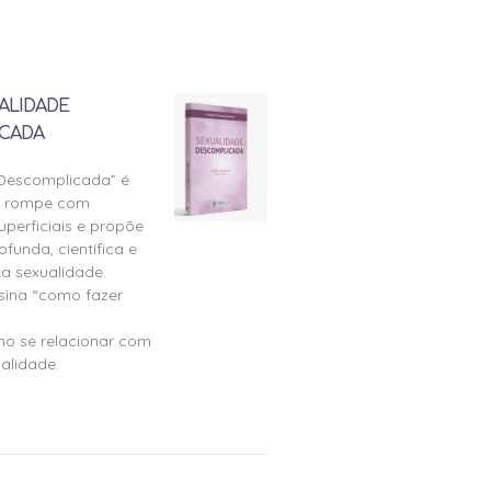
ALIDADE
CADA
 Descomplicada” é
e rompe com
perficiais e propõe
ofunda, científica e
a sexualidade.
nsina “como fazer
mo se relacionar com
alidade.