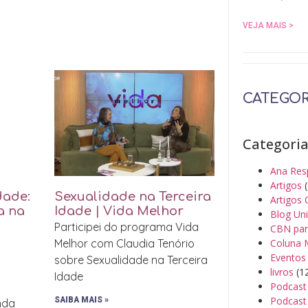
VEJA MAIS >
CATEGOR
Categori
Ana Res
Artigos
(
dade:
Sexualidade na Terceira
Artigos 
a na
Idade | Vida Melhor
Blog Un
Participei do programa Vida
CBN par
Coluna 
Melhor com Claudia Tenório
Eventos
sobre Sexualidade na Terceira
livros
(1
Idade
Podcast
Podcast 
SAIBA MAIS »
inda