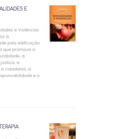
ALIDADES E
idades e Violências
os à
ade pela edificação
ra que promova a
uralidade, a
justiça, a
 a cidadania, a
esponsabilidade e o
TERAPIA