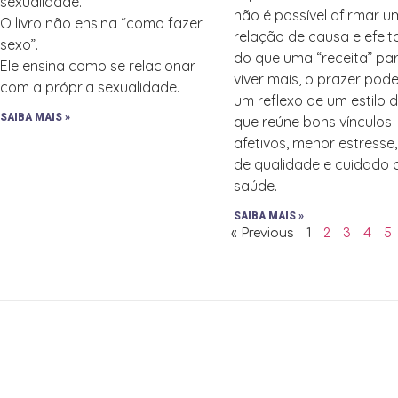
sexualidade.
não é possível afirmar 
O livro não ensina “como fazer
relação de causa e efeit
sexo”.
do que uma “receita” pa
Ele ensina como se relacionar
viver mais, o prazer pode
com a própria sexualidade.
um reflexo de um estilo 
SAIBA MAIS »
que reúne bons vínculos
afetivos, menor estresse
de qualidade e cuidado
saúde.
SAIBA MAIS »
« Previous
1
2
3
4
5