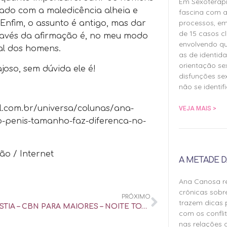
Em Sexoterap
pado com a maledicência alheia e
fascina com a
processos, em
 Enfim, o assunto é antigo, mas dar
de 15 casos cl
través da afirmação é, no meu modo
envolvendo qu
ual dos homens.
as de identida
orientação sex
joso, sem dúvida ele é!
disfunções sex
não se identif
l.com.br/universa/colunas/ana-
VEJA MAIS >
o-penis-tamanho-faz-diferenca-no-
ão / Internet
A METADE D
Ana Canosa re
crônicas sobr
PRÓXIMO
trazem dicas 
FALOPLASTIA – CBN PARA MAIORES – NOITE TOTAL – ENTREVISTA
com os confli
nas relações