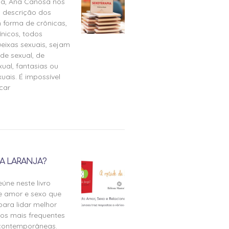
ia, Ana Canosa nos
 descrição dos
 forma de crônicas,
ínicos, todos
eixas sexuais, sejam
de sexual, de
ual, fantasias ou
uais. É impossível
icar
A LARANJA?
úne neste livro
e amor e sexo que
para lidar melhor
tos mais frequentes
 contemporâneas.