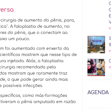
versa
 cirurgia de aumento do pênis, para,
ica”. A faloplastia de aumento, no
V
ores do pênis, que o conectam ao
aixo um pouco.
I
ém foi aumentado com enxerto da
V
ientíficos mostrem que nesse tipo de
injetada. Aliás, a faloplastia
 cirurgia recomendada pela
V
tudos mostram que raramente traz
ade, o que pode gerar ainda mais
 possíveis infecções.
AGENDA
 específicos, como más-formações
e tiveram o pênis amputado em razão