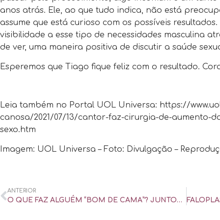
anos atrás. Ele, ao que tudo indica, não está preocu
assume que está curioso com os possíveis resultados.
visibilidade a esse tipo de necessidades masculina a
de ver, uma maneira positiva de discutir a saúde sex
Esperemos que Tiago fique feliz com o resultado. Cora
Leia também no Portal UOL Universa: https://www.uo
canosa/2021/07/13/cantor-faz-cirurgia-de-aumento-d
sexo.htm
Imagem: UOL Universa – Foto: Divulgação – Reproduç
ANTERIOR
O QUE FAZ ALGUÉM “BOM DE CAMA”? JUNTOS HÁ 15 ANOS, CASAL DÁ EXEMPLO – UOL UNIVERSA