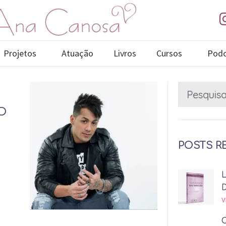
Projetos
Atuação
Livros
Cursos
Podc
O
POSTS R
V