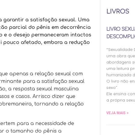
LIVROS
a garantir a satisfação sexual. Uma
ão parcial do pênis em decorrência
LIVRO SEXU
ção e o desejo permaneceram intactos
DESCOMPLI
foi pouco afetado, embora a redução
“Sexualidade
uma obra qu
abordagens su
uma leitura pr
 que apenas a relação sexual com
humanizada d
O livro não e
inante para a satisfação sexual
sexo”.
ão, a resposta sexual masculina
Ele ensina co
sos e casos. Arrisco dizer que
a própria sexu
sobremaneira, tornando a relação
VEJA MAIS >
alertem para a necessidade de
iar o tamanho do pênis a