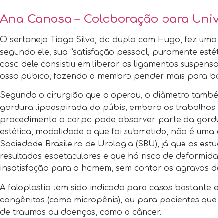
Ana Canosa – Colaboração para Uni
O sertanejo Tiago Silva, da dupla com Hugo, fez uma
segundo ele, sua “satisfação pessoal, puramente estét
caso dele consistiu em liberar os ligamentos suspens
osso púbico, fazendo o membro pender mais para b
Segundo o cirurgião que o operou, o diâmetro tamb
gordura lipoaspirada do púbis, embora os trabalhos c
procedimento o corpo pode absorver parte da gordura 
estética, modalidade a que foi submetido, não é uma
Sociedade Brasileira de Urologia (SBU), já que os es
resultados espetaculares e que há risco de deformid
insatisfação para o homem, sem contar os agravos de
A faloplastia tem sido indicada para casos bastante
congênitas (como micropênis), ou para pacientes qu
de traumas ou doenças, como o câncer.