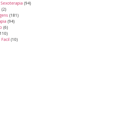
 Sexoterapia
(94)
s
(2)
gens
(181)
apia
(94)
ão
(6)
110)
 Facil
(10)