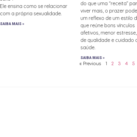
do que uma “receita” pa
Ele ensina como se relacionar
viver mais, o prazer pode
com a própria sexualidade.
um reflexo de um estilo 
SAIBA MAIS »
que reúne bons vínculos
afetivos, menor estresse
de qualidade e cuidado
saúde.
SAIBA MAIS »
« Previous
1
2
3
4
5