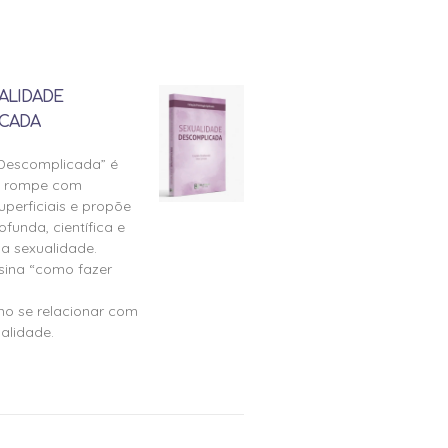
ALIDADE
CADA
 Descomplicada” é
e rompe com
perficiais e propõe
ofunda, científica e
a sexualidade.
nsina “como fazer
mo se relacionar com
alidade.