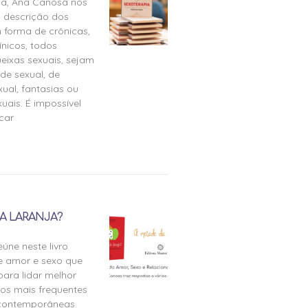
ia, Ana Canosa nos
 descrição dos
 forma de crônicas,
ínicos, todos
eixas sexuais, sejam
de sexual, de
ual, fantasias ou
uais. É impossível
icar
A LARANJA?
úne neste livro
e amor e sexo que
para lidar melhor
tos mais frequentes
 contemporâneas.