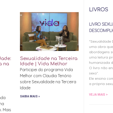
LIVROS
LIVRO SEXU
DESCOMPLI
“Sexualidade
uma obra qu
abordagens su
uma leitura pr
dade:
Sexualidade na Terceira
humanizada d
a na
Idade | Vida Melhor
O livro não e
Participei do programa Vida
sexo”.
Melhor com Claudia Tenório
Ele ensina co
sobre Sexualidade na Terceira
a própria sexu
Idade
VEJA MAIS >
SAIBA MAIS »
inda
uma
o. Mais