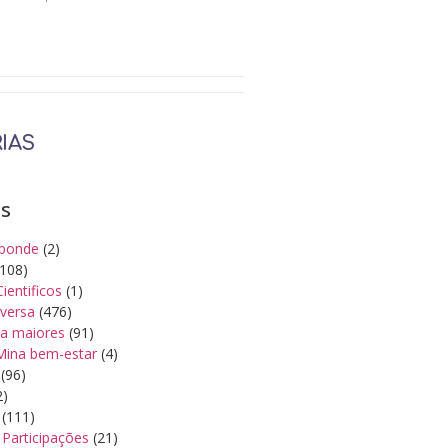
IAS
as
ponde
(2)
108)
Cientificos
(1)
iversa
(476)
a maiores
(91)
Mina bem-estar
(4)
(96)
2)
(111)
Participações
(21)