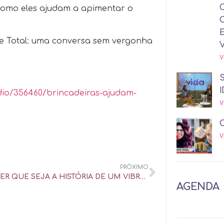
 como eles ajudam a apimentar o
te Total: uma conversa sem vergonha
V
I
dio/356460/brincadeiras-ajudam-
V
V
PRÓXIMO
QUALQUER QUE SEJA A HISTÓRIA DE UM VIBRADOR, NUNCA É FÁCIL JOGÁ-LO NO LIXO – UOL UNIVERSA
AGENDA