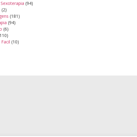
 Sexoterapia
(94)
s
(2)
gens
(181)
apia
(94)
ão
(6)
110)
 Facil
(10)