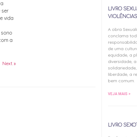
ra
LIVRO SEXU
 ser
VIOLÊNCIAS
de vida
A obra Sexual
, sono
conclama tod
 com a
responsabilid
de uma cultu
equidade, a pl
diversidade, a 
Next »
solidariedade,
liberdade, a r
bem comum.
VEJA MAIS >
LIVRO SEXO