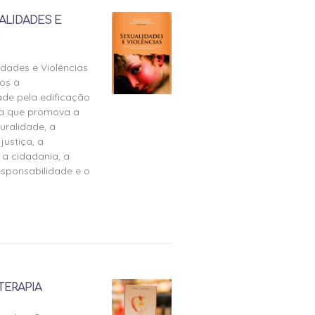
ALIDADES E
idades e Violências
os à
ade pela edificação
ra que promova a
uralidade, a
justiça, a
 a cidadania, a
esponsabilidade e o
TERAPIA