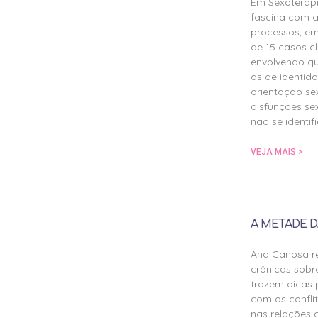
Em Sexoterap
fascina com a
processos, em
de 15 casos cl
envolvendo qu
as de identida
orientação sex
disfunções sex
não se identif
VEJA MAIS >
A METADE D
Ana Canosa re
crônicas sobr
trazem dicas 
com os confli
nas relações