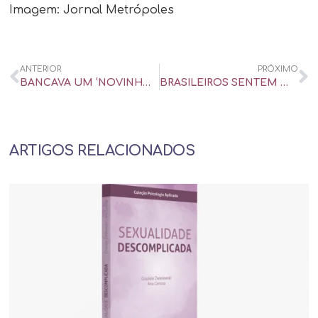
Imagem: Jornal Metrópoles
ANTERIOR
PRÓXIMO
BANCAVA UM ‘NOVINHO’ NO SÉCULO 19: QUEM FOI A ‘SUGAR MOMMY’ DE TCHAIKOVSKY – UOL UNIVERSA
BRASILEIROS SENTEM MAIS TESÃO NO VERÃO, DIZ PESQUISA – PARTICIPAÇÃO EM MATÉRIA NO ESTADO DE MINAS
ARTIGOS RELACIONADOS