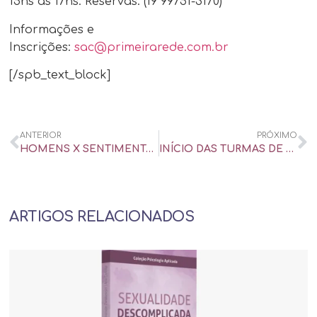
15hs às 17hs. Reservas: (19 99751-3170)
Informações e
Inscrições:
sac@primeirarede.com.br
[/spb_text_block]
ANTERIOR
PRÓXIMO
HOMENS X SENTIMENTOS – ENTREVISTA PARA O PROGRAMA VIDA MELHOR
INÍCIO DAS TURMAS DE PÓS-GRADUAÇÃO EM SEXOLOGIA CLÍNICA DO IBCMED
ARTIGOS RELACIONADOS