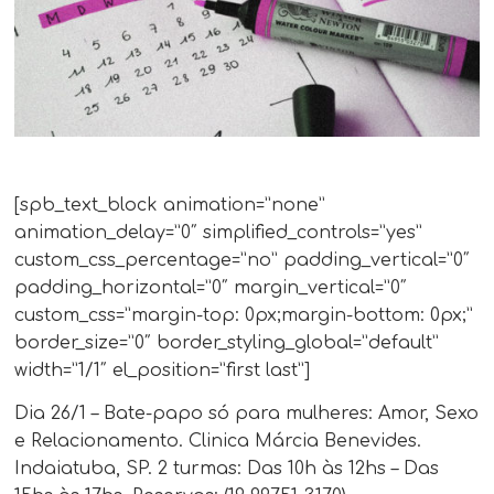
[spb_text_block animation=”none”
animation_delay=”0″ simplified_controls=”yes”
custom_css_percentage=”no” padding_vertical=”0″
padding_horizontal=”0″ margin_vertical=”0″
custom_css=”margin-top: 0px;margin-bottom: 0px;”
border_size=”0″ border_styling_global=”default”
width=”1/1″ el_position=”first last”]
Dia 26/1 – Bate-papo só para mulheres: Amor, Sexo
e Relacionamento. Clinica Márcia Benevides.
Indaiatuba, SP. 2 turmas: Das 10h às 12hs – Das